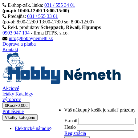
E-shop-zák. linka:
031 / 555 34 01
(po-pi: 10:00-12:00 13:00-15:00)
Predajňa:
031 / 555 33 61
(po-pi: 8:00-12:00 13:00-17:00 so: 8:00-12:00)
Rekl. produktov
Scheppach, Riwall, Elpumps
0903 947 194
- firma BTPS, s.r.o.
info@hobbynemeth.sk
Doprava a platba
Kontakt
Akciové
letáky
Katalógy
výrobcov
0
Košík
0,00€
Váš nákupný košík je zatiaľ prázdny
Prihlásenie
Všetky kategórie
E-mail
Heslo
Elektrické náradie
Registrácia