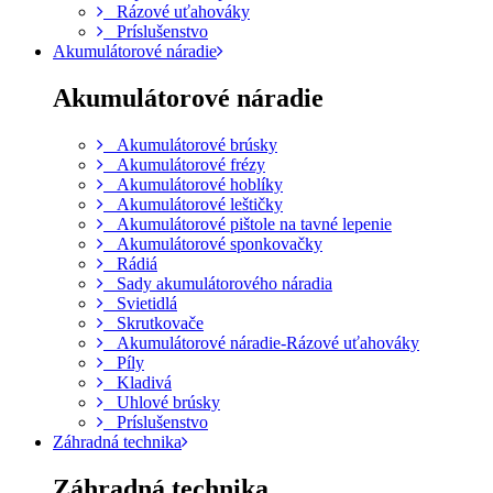
Rázové uťahováky
Príslušenstvo
Akumulátorové náradie
Akumulátorové náradie
Akumulátorové brúsky
Akumulátorové frézy
Akumulátorové hoblíky
Akumulátorové leštičky
Akumulátorové pištole na tavné lepenie
Akumulátorové sponkovačky
Rádiá
Sady akumulátorového náradia
Svietidlá
Skrutkovače
Akumulátorové náradie-Rázové uťahováky
Píly
Kladivá
Uhlové brúsky
Príslušenstvo
Záhradná technika
Záhradná technika