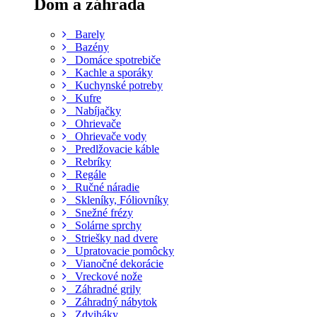
Dom a záhrada
Barely
Bazény
Domáce spotrebiče
Kachle a sporáky
Kuchynské potreby
Kufre
Nabíjačky
Ohrievače
Ohrievače vody
Predlžovacie káble
Rebríky
Regále
Ručné náradie
Skleníky, Fóliovníky
Snežné frézy
Solárne sprchy
Striešky nad dvere
Upratovacie pomôcky
Vianočné dekorácie
Vreckové nože
Záhradné grily
Záhradný nábytok
Zdviháky