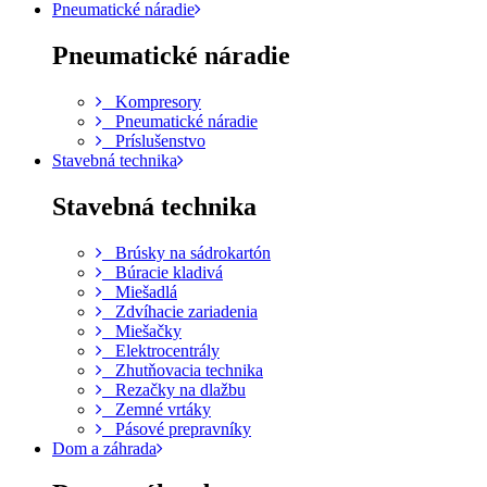
Pneumatické náradie
Pneumatické náradie
Kompresory
Pneumatické náradie
Príslušenstvo
Stavebná technika
Stavebná technika
Brúsky na sádrokartón
Búracie kladivá
Miešadlá
Zdvíhacie zariadenia
Miešačky
Elektrocentrály
Zhutňovacia technika
Rezačky na dlažbu
Zemné vrtáky
Pásové prepravníky
Dom a záhrada