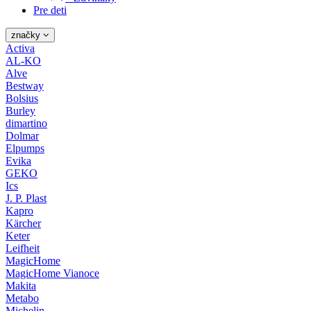
Pre deti
značky
Activa
AL-KO
Alve
Bestway
Bolsius
Burley
dimartino
Dolmar
Elpumps
Evika
GEKO
Ics
J. P. Plast
Kapro
Kärcher
Keter
Leifheit
MagicHome
MagicHome Vianoce
Makita
Metabo
Michelin