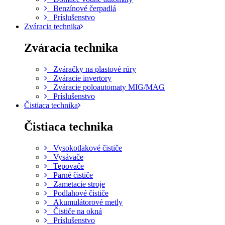
Benzínové čerpadlá
Príslušenstvo
Zváracia technika
Zváracia technika
Zváračky na plastové rúry
Zváracie invertory
Zváracie poloautomaty MIG/MAG
Príslušenstvo
Čistiaca technika
Čistiaca technika
Vysokotlakové čističe
Vysávače
Tepovače
Parné čističe
Zametacie stroje
Podlahové čističe
Akumulátorové metly
Čističe na okná
Príslušenstvo