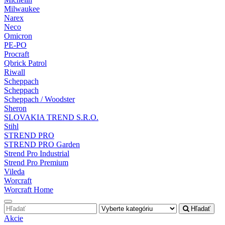
Milwaukee
Narex
Neco
Omicron
PE-PO
Procraft
Qbrick Patrol
Riwall
Scheppach
Scheppach
Scheppach / Woodster
Sheron
SLOVAKIA TREND S.R.O.
Stihl
STREND PRO
STREND PRO Garden
Strend Pro Industrial
Strend Pro Premium
Vileda
Worcraft
Worcraft Home
Hľadať
Akcie