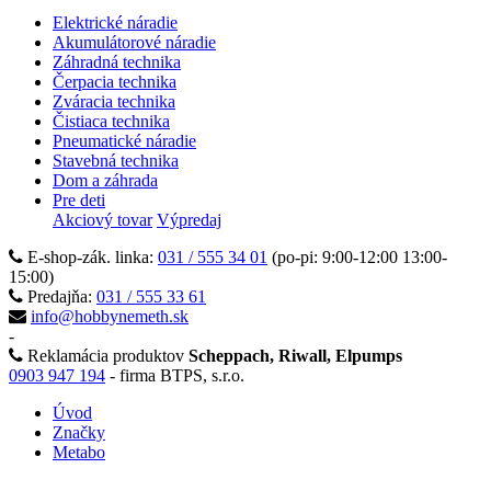
Elektrické náradie
Akumulátorové náradie
Záhradná technika
Čerpacia technika
Zváracia technika
Čistiaca technika
Pneumatické náradie
Stavebná technika
Dom a záhrada
Pre deti
Akciový tovar
Výpredaj
E-shop-zák. linka:
031 / 555 34 01
(po-pi: 9:00-12:00 13:00-
15:00)
Predajňa:
031 / 555 33 61
info@hobbynemeth.sk
-
Reklamácia produktov
Scheppach, Riwall, Elpumps
0903 947 194
- firma BTPS, s.r.o.
Úvod
Značky
Metabo