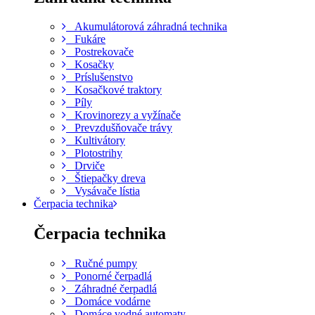
Akumulátorová záhradná technika
Fukáre
Postrekovače
Kosačky
Príslušenstvo
Kosačkové traktory
Píly
Krovinorezy a vyžínače
Prevzdušňovače trávy
Kultivátory
Plotostrihy
Drviče
Štiepačky dreva
Vysávače lístia
Čerpacia technika
Čerpacia technika
Ručné pumpy
Ponorné čerpadlá
Záhradné čerpadlá
Domáce vodárne
Domáce vodné automaty