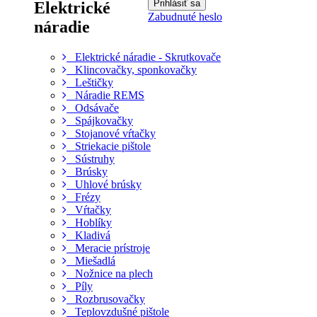
Elektrické
Zabudnuté heslo
náradie
Elektrické náradie - Skrutkovače
Klincovačky, sponkovačky
Leštičky
Náradie REMS
Odsávače
Spájkovačky
Stojanové vŕtačky
Striekacie pištole
Sústruhy
Brúsky
Uhlové brúsky
Frézy
Vŕtačky
Hoblíky
Kladivá
Meracie prístroje
Miešadlá
Nožnice na plech
Píly
Rozbrusovačky
Teplovzdušné pištole