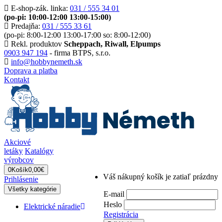
E-shop-zák. linka:
031 / 555 34 01
(po-pi: 10:00-12:00 13:00-15:00)
Predajňa:
031 / 555 33 61
(po-pi: 8:00-12:00 13:00-17:00 so: 8:00-12:00)
Rekl. produktov
Scheppach, Riwall, Elpumps
0903 947 194
- firma BTPS, s.r.o.
info@hobbynemeth.sk
Doprava a platba
Kontakt
Akciové
letáky
Katalógy
výrobcov
0
Košík
0,00€
Váš nákupný košík je zatiaľ prázdny
Prihlásenie
Všetky kategórie
E-mail
Heslo
Elektrické náradie
Registrácia