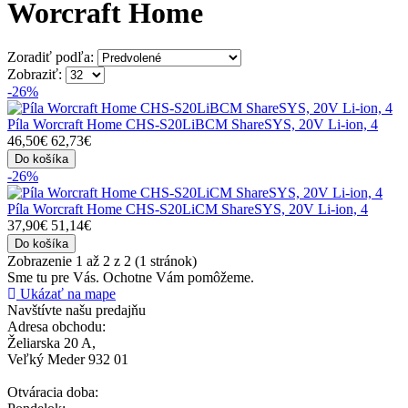
Worcraft Home
Zoradiť podľa:
Zobraziť:
-26%
Píla Worcraft Home CHS-S20LiBCM ShareSYS, 20V Li-ion, 4
46,50€
62,73€
Do košíka
-26%
Píla Worcraft Home CHS-S20LiCM ShareSYS, 20V Li-ion, 4
37,90€
51,14€
Do košíka
Zobrazenie 1 až 2 z 2 (1 stránok)
Sme tu pre Vás.
Ochotne Vám pomôžeme.
Ukázať na mape
Navštívte našu predajňu
Adresa obchodu:
Želiarska 20 A,
Veľký Meder 932 01
Otváracia doba: