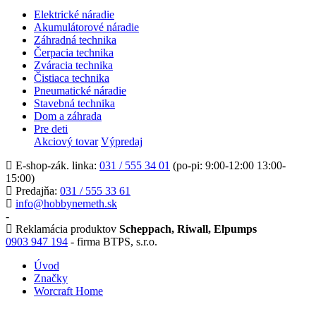
Elektrické náradie
Akumulátorové náradie
Záhradná technika
Čerpacia technika
Zváracia technika
Čistiaca technika
Pneumatické náradie
Stavebná technika
Dom a záhrada
Pre deti
Akciový tovar
Výpredaj
E-shop-zák. linka:
031 / 555 34 01
(po-pi: 9:00-12:00 13:00-
15:00)
Predajňa:
031 / 555 33 61
info@hobbynemeth.sk
-
Reklamácia produktov
Scheppach, Riwall, Elpumps
0903 947 194
- firma BTPS, s.r.o.
Úvod
Značky
Worcraft Home