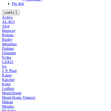
Pre deti
značky
Activa
AL-KO
Alve
Bestway
Bolsius
Burley
dimartino
Dolmar
Elpumps
Evika
GEKO
Ics
J. P. Plast
Kapro
Kärcher
Keter
Leifheit
MagicHome
MagicHome Vianoce
Makita
Metabo
Michelin