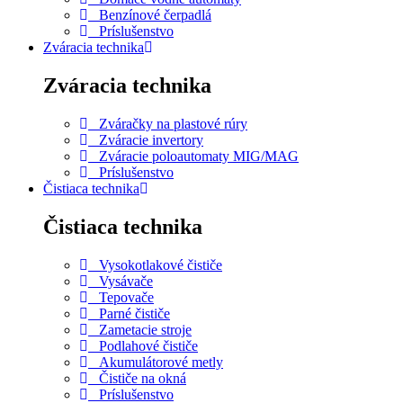
Benzínové čerpadlá
Príslušenstvo
Zváracia technika
Zváracia technika
Zváračky na plastové rúry
Zváracie invertory
Zváracie poloautomaty MIG/MAG
Príslušenstvo
Čistiaca technika
Čistiaca technika
Vysokotlakové čističe
Vysávače
Tepovače
Parné čističe
Zametacie stroje
Podlahové čističe
Akumulátorové metly
Čističe na okná
Príslušenstvo