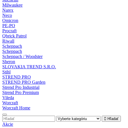
Milwaukee
Narex
Neco
Omicron
PE-PO
Procraft
Qbrick Patrol
Riwall
Scheppach
Scheppach
Scheppach / Woodster
Sheron
SLOVAKIA TREND S.R.O.
Stihl
STREND PRO
STREND PRO Garden
Strend Pro Industrial
Strend Pro Premium
Vileda
Worcraft
Worcraft Home
Hľadať
Akcie