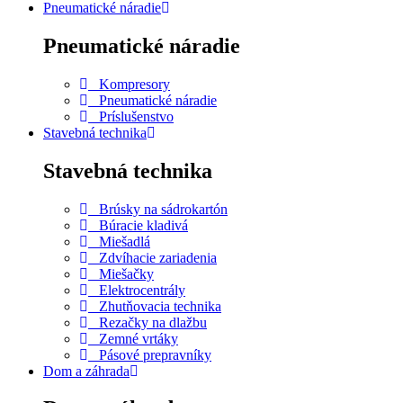
Pneumatické náradie
Pneumatické náradie
Kompresory
Pneumatické náradie
Príslušenstvo
Stavebná technika
Stavebná technika
Brúsky na sádrokartón
Búracie kladivá
Miešadlá
Zdvíhacie zariadenia
Miešačky
Elektrocentrály
Zhutňovacia technika
Rezačky na dlažbu
Zemné vrtáky
Pásové prepravníky
Dom a záhrada