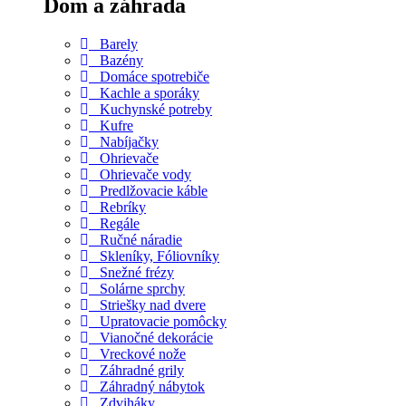
Dom a záhrada
Barely
Bazény
Domáce spotrebiče
Kachle a sporáky
Kuchynské potreby
Kufre
Nabíjačky
Ohrievače
Ohrievače vody
Predlžovacie káble
Rebríky
Regále
Ručné náradie
Skleníky, Fóliovníky
Snežné frézy
Solárne sprchy
Striešky nad dvere
Upratovacie pomôcky
Vianočné dekorácie
Vreckové nože
Záhradné grily
Záhradný nábytok
Zdviháky