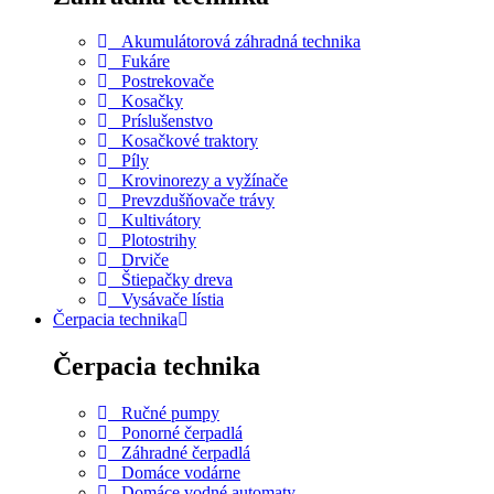
Akumulátorová záhradná technika
Fukáre
Postrekovače
Kosačky
Príslušenstvo
Kosačkové traktory
Píly
Krovinorezy a vyžínače
Prevzdušňovače trávy
Kultivátory
Plotostrihy
Drviče
Štiepačky dreva
Vysávače lístia
Čerpacia technika
Čerpacia technika
Ručné pumpy
Ponorné čerpadlá
Záhradné čerpadlá
Domáce vodárne
Domáce vodné automaty