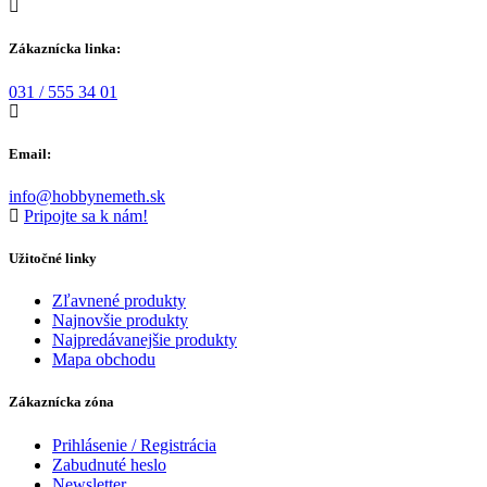
Zákaznícka linka:
031 / 555 34 01
Email:
info@hobbynemeth.sk
Pripojte sa k nám!
Užitočné linky
Zľavnené produkty
Najnovšie produkty
Najpredávanejšie produkty
Mapa obchodu
Zákaznícka zóna
Prihlásenie / Registrácia
Zabudnuté heslo
Newsletter