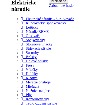
Elektrické
Zabudnuté heslo
náradie
Elektrické náradie - Skrutkovače
Klincovačky, sponkovačky
Leštičky
Náradie REMS
Odsávače
Spájkovačky
Stojanové vŕtačky
Striekacie pištole
Sústruhy
Brúsky
Uhlové brúsky
Frézy
Vŕtačky
Hoblíky
Kladivá
Meracie prístroje
Miešadlá
Nožnice na plech
Píly
Rozbrusovačky
Teplovzdušné pištole