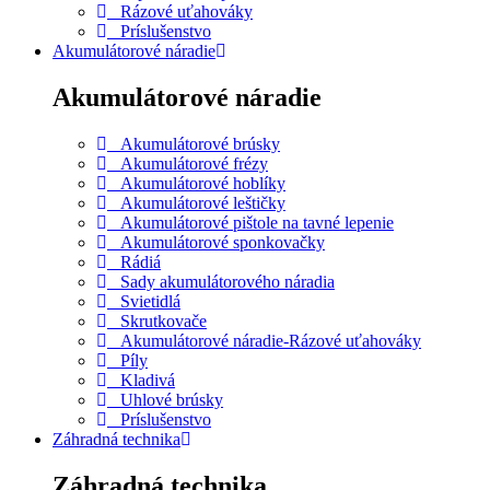
Rázové uťahováky
Príslušenstvo
Akumulátorové náradie
Akumulátorové náradie
Akumulátorové brúsky
Akumulátorové frézy
Akumulátorové hoblíky
Akumulátorové leštičky
Akumulátorové pištole na tavné lepenie
Akumulátorové sponkovačky
Rádiá
Sady akumulátorového náradia
Svietidlá
Skrutkovače
Akumulátorové náradie-Rázové uťahováky
Píly
Kladivá
Uhlové brúsky
Príslušenstvo
Záhradná technika
Záhradná technika