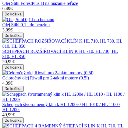
Olej Stihl ForestPlus 1l na mazanie reťaze
6,49€
Do košíka
Olej Stihl 0,1 l do benzínu
3,09€
Do košíka
SCHEPPACH ROZŠIŘOVACÍ KLÍN K HL 710, HL 730, HL
810, HL 850
50,99€
Do košíka
Celoročný olej Riwall pro 2-taktní motory (0.5l)
4,39€
Do košíka
Scheppach štvorramenný klin k HL 1200e / HL 1010 / HL 1100 /
HL 1200s
49,99€
Do košíka