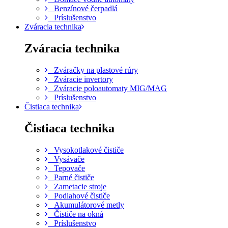
Benzínové čerpadlá
Príslušenstvo
Zváracia technika
Zváracia technika
Zváračky na plastové rúry
Zváracie invertory
Zváracie poloautomaty MIG/MAG
Príslušenstvo
Čistiaca technika
Čistiaca technika
Vysokotlakové čističe
Vysávače
Tepovače
Parné čističe
Zametacie stroje
Podlahové čističe
Akumulátorové metly
Čističe na okná
Príslušenstvo