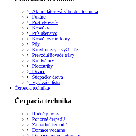
Akumulátorová záhradná technika
Fukáre
Postrekovače
Kosačky
Príslušenstvo
Kosačkové traktory
Píly
Krovinorezy a vyžínače
Prevzdušňovače trávy
Kultivátory
Plotostrihy
Drviče
Štiepačky dreva
Vysávače lístia
Čerpacia technika
Čerpacia technika
Ručné pumpy
Ponorné čerpadlá
Záhradné čerpadlá
Domáce vodárne
Domáce vodné automaty