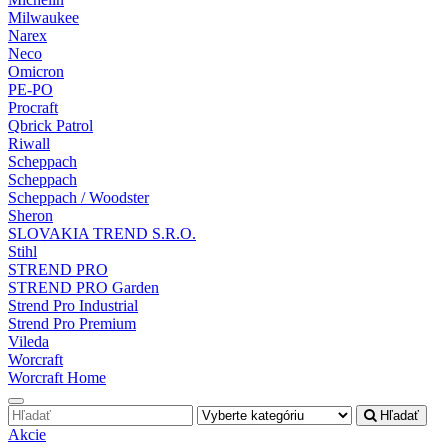
Milwaukee
Narex
Neco
Omicron
PE-PO
Procraft
Qbrick Patrol
Riwall
Scheppach
Scheppach
Scheppach / Woodster
Sheron
SLOVAKIA TREND S.R.O.
Stihl
STREND PRO
STREND PRO Garden
Strend Pro Industrial
Strend Pro Premium
Vileda
Worcraft
Worcraft Home
Hľadať
Akcie