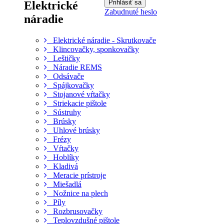
Elektrické
Zabudnuté heslo
náradie
Elektrické náradie - Skrutkovače
Klincovačky, sponkovačky
Leštičky
Náradie REMS
Odsávače
Spájkovačky
Stojanové vŕtačky
Striekacie pištole
Sústruhy
Brúsky
Uhlové brúsky
Frézy
Vŕtačky
Hoblíky
Kladivá
Meracie prístroje
Miešadlá
Nožnice na plech
Píly
Rozbrusovačky
Teplovzdušné pištole