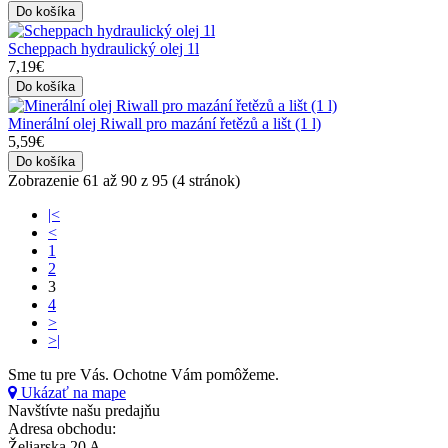
Do košíka
Scheppach hydraulický olej 1l
7,19€
Do košíka
Minerální olej Riwall pro mazání řetězů a lišt (1 l)
5,59€
Do košíka
Zobrazenie 61 až 90 z 95 (4 stránok)
|<
<
1
2
3
4
>
>|
Sme tu pre Vás.
Ochotne Vám pomôžeme.
Ukázať na mape
Navštívte našu predajňu
Adresa obchodu:
Želiarska 20 A,