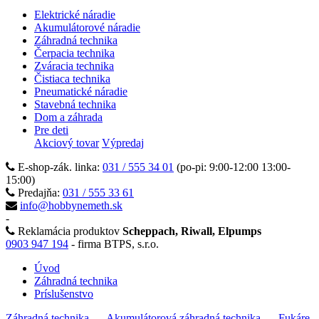
Elektrické náradie
Akumulátorové náradie
Záhradná technika
Čerpacia technika
Zváracia technika
Čistiaca technika
Pneumatické náradie
Stavebná technika
Dom a záhrada
Pre deti
Akciový tovar
Výpredaj
E-shop-zák. linka:
031 / 555 34 01
(po-pi: 9:00-12:00 13:00-
15:00)
Predajňa:
031 / 555 33 61
info@hobbynemeth.sk
-
Reklamácia produktov
Scheppach, Riwall, Elpumps
0903 947 194
- firma BTPS, s.r.o.
Úvod
Záhradná technika
Príslušenstvo
Záhradná technika
- Akumulátorová záhradná technika
- Fukáre