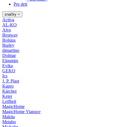
Pre deti
značky
Activa
AL-KO
Alve
Bestway
Bolsius
Burley
dimartino
Dolmar
Elpumps
Evika
GEKO
Ics
J. P. Plast
Kapro
Kärcher
Keter
Leifheit
MagicHome
MagicHome Vianoce
Makita
Metabo
Michelin