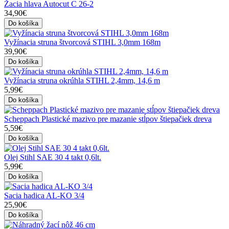
Žacia hlava Autocut C 26-2
34,90€
Do košíka
Vyžínacia struna štvorcová STIHL 3,0mm 168m
39,90€
Do košíka
Vyžínacia struna okrúhla STIHL 2,4mm, 14,6 m
5,99€
Do košíka
Scheppach Plastické mazivo pre mazanie stĺpov štiepačiek dreva
5,59€
Do košíka
Olej Stihl SAE 30 4 takt 0,6lt.
5,99€
Do košíka
Sacia hadica AL-KO 3/4
25,90€
Do košíka