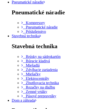
Pneumatické náradie
Pneumatické náradie
Kompresory
Pneumatické náradie
Príslušenstvo
Stavebná technika
Stavebná technika
Brúsky na sádrokartón
Búracie kladivá
Miešadlá
Zdvíhacie zariadenia
Miešačky
Elektrocentrály
Zhutňovacia technika
Rezačky na dlažbu
Zemné vrtáky
Pásové prepravníky
Dom a záhrada