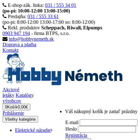
E-shop-zák. linka:
031 / 555 34 01
(po-pi: 10:00-12:00 13:00-15:00)
Predajňa:
031 / 555 33 61
(po-pi: 8:00-12:00 13:00-17:00 so: 8:00-12:00)
Rekl. produktov
Scheppach, Riwall, Elpumps
0903 947 194
- firma BTPS, s.r.o.
info@hobbynemeth.sk
Doprava a platba
Kontakt
Akciové
letáky
Katalógy
výrobcov
0
Košík
0,00€
Váš nákupný košík je zatiaľ prázdny
Prihlásenie
Všetky kategórie
E-mail
Heslo
Elektrické náradie
Registrácia