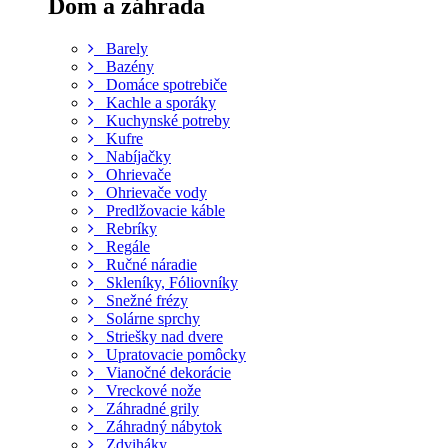
Dom a záhrada
Barely
Bazény
Domáce spotrebiče
Kachle a sporáky
Kuchynské potreby
Kufre
Nabíjačky
Ohrievače
Ohrievače vody
Predlžovacie káble
Rebríky
Regále
Ručné náradie
Skleníky, Fóliovníky
Snežné frézy
Solárne sprchy
Striešky nad dvere
Upratovacie pomôcky
Vianočné dekorácie
Vreckové nože
Záhradné grily
Záhradný nábytok
Zdviháky