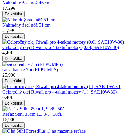
Náhradný žací nôž 46 cm
17,29€
Do košíka
Náhradný žací nôž 51 cm
21,99€
Do košíka
Celoročný olej Riwall pro 4-taktní motory (0.6l, SAE10W-30)
4,40€
Do košíka
sacia hadice 7m (ELPUMPS)
25,99€
Do košíka
Celoročný olej Riwall pro 4-taktní motory (1 l, SAE10W-30)
6,40€
Do košíka
Reťaz Stihl 35cm 1,3 3/8" 50čl.
16,90€
Do košíka