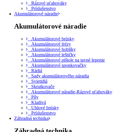
Rázové uťahováky
Príslušenstvo
Akumulátorové náradie
Akumulátorové náradie
Akumulátorové brúsky
Akumulátorové frézy
Akumulátorové hoblíky
Akumulátorové leštičky
Akumulátorové pištole na tavné lepenie
Akumulátorové sponkovačky
Rádiá
Sady akumulátorového náradia
Svietidlá
Skrutkovače
Akumulátorové náradie-Rázové uťahováky
Píly
Kladivá
Uhlové brúsky
Príslušenstvo
Záhradná technika
Záhradná technika