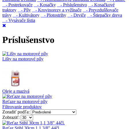
- Postrekovače
- Kosačky
- Príslušenstvo
- Kosačkové
traktory
- Píly
- Krovinorezy a vyžínače
- Prevzdušňovače
trávy
- Kultivátory
- Plotostrihy
- Drviče
- Štiepačky dreva
- Vysávače lístia
Príslušenstvo
Lišty na motorové píly
Oleje a mazivá
Reťaze na motorové píly
Filtrovanie produktov
Zoradiť podľa:
Zobraziť:
Reťaz Stihl 30cm 1,1 3/8" 44čl.