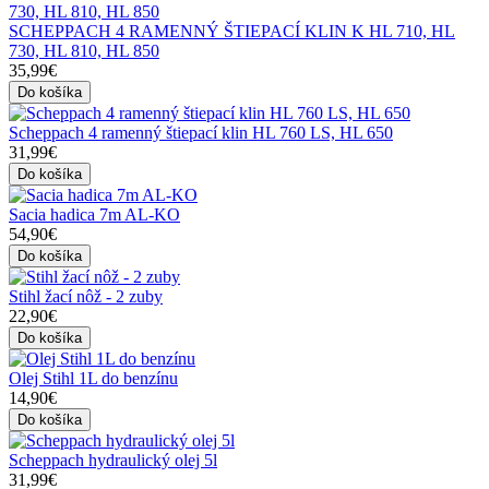
SCHEPPACH 4 RAMENNÝ ŠTIEPACÍ KLIN K HL 710, HL
730, HL 810, HL 850
35,99€
Do košíka
Scheppach 4 ramenný štiepací klin HL 760 LS, HL 650
31,99€
Do košíka
Sacia hadica 7m AL-KO
54,90€
Do košíka
Stihl žací nôž - 2 zuby
22,90€
Do košíka
Olej Stihl 1L do benzínu
14,90€
Do košíka
Scheppach hydraulický olej 5l
31,99€