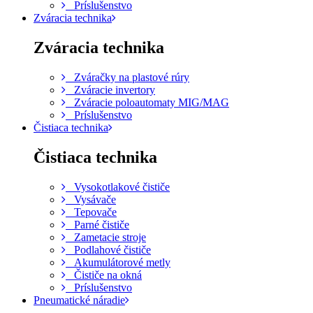
Príslušenstvo
Zváracia technika
Zváracia technika
Zváračky na plastové rúry
Zváracie invertory
Zváracie poloautomaty MIG/MAG
Príslušenstvo
Čistiaca technika
Čistiaca technika
Vysokotlakové čističe
Vysávače
Tepovače
Parné čističe
Zametacie stroje
Podlahové čističe
Akumulátorové metly
Čističe na okná
Príslušenstvo
Pneumatické náradie