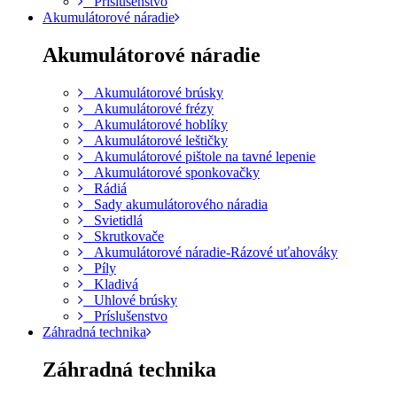
Príslušenstvo
Akumulátorové náradie
Akumulátorové náradie
Akumulátorové brúsky
Akumulátorové frézy
Akumulátorové hoblíky
Akumulátorové leštičky
Akumulátorové pištole na tavné lepenie
Akumulátorové sponkovačky
Rádiá
Sady akumulátorového náradia
Svietidlá
Skrutkovače
Akumulátorové náradie-Rázové uťahováky
Píly
Kladivá
Uhlové brúsky
Príslušenstvo
Záhradná technika
Záhradná technika