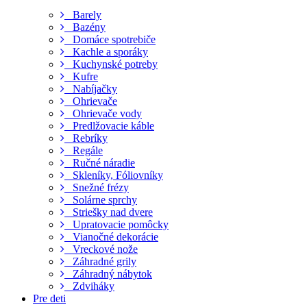
Barely
Bazény
Domáce spotrebiče
Kachle a sporáky
Kuchynské potreby
Kufre
Nabíjačky
Ohrievače
Ohrievače vody
Predlžovacie káble
Rebríky
Regále
Ručné náradie
Skleníky, Fóliovníky
Snežné frézy
Solárne sprchy
Striešky nad dvere
Upratovacie pomôcky
Vianočné dekorácie
Vreckové nože
Záhradné grily
Záhradný nábytok
Zdviháky
Pre deti