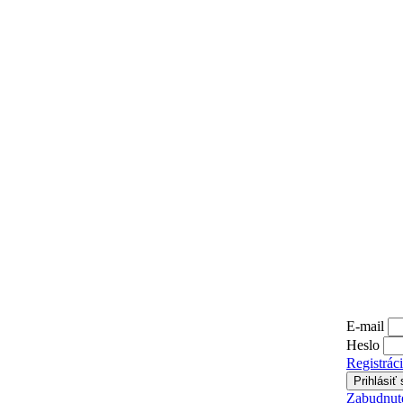
E-mail
Heslo
Registrác
Zabudnuté