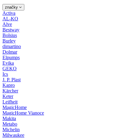
značky
Activa
AL-KO
Alve
Bestway
Bolsius
Burley
dimartino
Dolmar
Elpumps
Evika
GEKO
Ics
J. P. Plast
Kapro
Kärcher
Keter
Leifheit
MagicHome
MagicHome Vianoce
Makita
Metabo
Michelin
Milwaukee