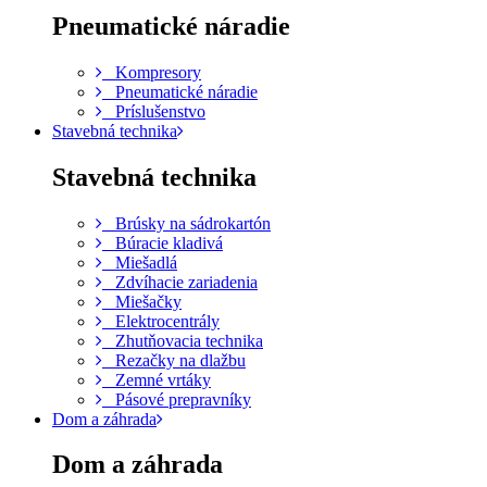
Pneumatické náradie
Kompresory
Pneumatické náradie
Príslušenstvo
Stavebná technika
Stavebná technika
Brúsky na sádrokartón
Búracie kladivá
Miešadlá
Zdvíhacie zariadenia
Miešačky
Elektrocentrály
Zhutňovacia technika
Rezačky na dlažbu
Zemné vrtáky
Pásové prepravníky
Dom a záhrada
Dom a záhrada