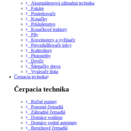
Akumulátorová záhradná technika
Fukáre
Postrekovače
Kosačky
Príslušenstvo
Kosačkové traktory
Píly
Krovinorezy a vyžínače
Prevzdušňovače trávy
Kultivátory
Plotostrihy
Drviče
Štiepačky dreva
Vysávače lístia
Čerpacia technika
Čerpacia technika
Ručné pumpy
Ponorné čerpadlá
Záhradné čerpadlá
Domáce vodárne
Domáce vodné automaty
Benzínové čerpadlá