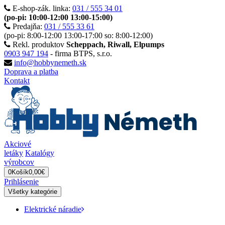
E-shop-zák. linka:
031 / 555 34 01
(po-pi: 10:00-12:00 13:00-15:00)
Predajňa:
031 / 555 33 61
(po-pi: 8:00-12:00 13:00-17:00 so: 8:00-12:00)
Rekl. produktov
Scheppach, Riwall, Elpumps
0903 947 194
- firma BTPS, s.r.o.
info@hobbynemeth.sk
Doprava a platba
Kontakt
Akciové
letáky
Katalógy
výrobcov
0
Košík
0,00€
Prihlásenie
Všetky kategórie
Elektrické náradie