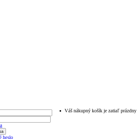
Váš nákupný košík je zatiaľ prázdny
ia
 heslo