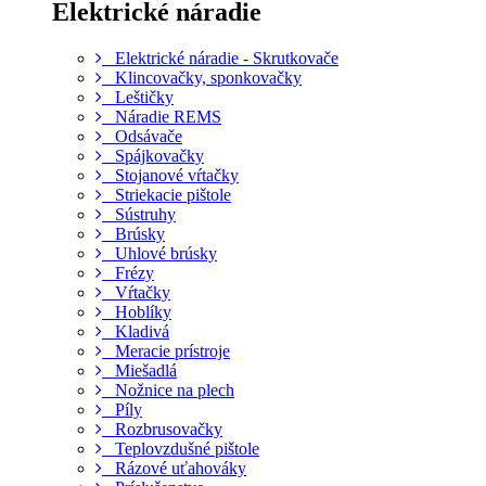
Elektrické náradie
Elektrické náradie - Skrutkovače
Klincovačky, sponkovačky
Leštičky
Náradie REMS
Odsávače
Spájkovačky
Stojanové vŕtačky
Striekacie pištole
Sústruhy
Brúsky
Uhlové brúsky
Frézy
Vŕtačky
Hoblíky
Kladivá
Meracie prístroje
Miešadlá
Nožnice na plech
Píly
Rozbrusovačky
Teplovzdušné pištole
Rázové uťahováky