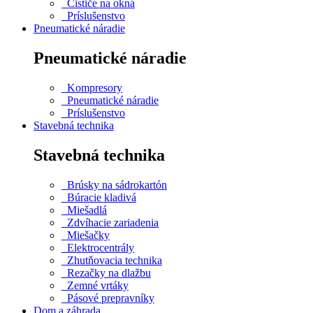
Čističe na okná
Príslušenstvo
Pneumatické náradie
Pneumatické náradie
Kompresory
Pneumatické náradie
Príslušenstvo
Stavebná technika
Stavebná technika
Brúsky na sádrokartón
Búracie kladivá
Miešadlá
Zdvíhacie zariadenia
Miešačky
Elektrocentrály
Zhutňovacia technika
Rezačky na dlažbu
Zemné vrtáky
Pásové prepravníky
Dom a záhrada