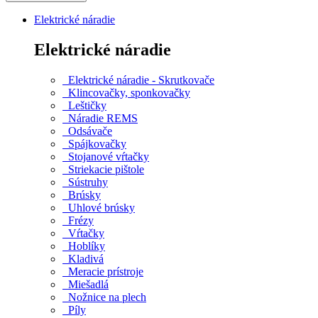
Elektrické náradie
Elektrické náradie
Elektrické náradie - Skrutkovače
Klincovačky, sponkovačky
Leštičky
Náradie REMS
Odsávače
Spájkovačky
Stojanové vŕtačky
Striekacie pištole
Sústruhy
Brúsky
Uhlové brúsky
Frézy
Vŕtačky
Hoblíky
Kladivá
Meracie prístroje
Miešadlá
Nožnice na plech
Píly