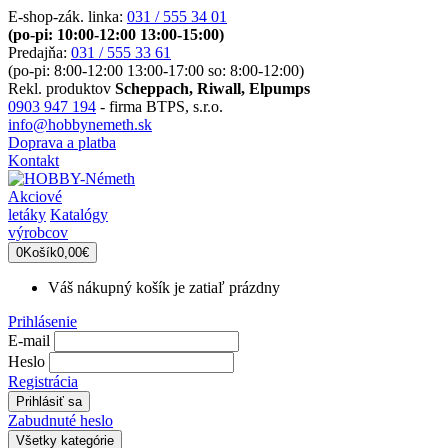
E-shop-zák. linka:
031 / 555 34 01
(po-pi: 10:00-12:00 13:00-15:00)
Predajňa:
031 / 555 33 61
(po-pi: 8:00-12:00 13:00-17:00 so: 8:00-12:00)
Rekl. produktov
Scheppach, Riwall, Elpumps
0903 947 194
- firma BTPS, s.r.o.
info@hobbynemeth.sk
Doprava a platba
Kontakt
Akciové
letáky
Katalógy
výrobcov
0
Košík
0,00€
Váš nákupný košík je zatiaľ prázdny
Prihlásenie
E-mail
Heslo
Registrácia
Zabudnuté heslo
Všetky kategórie