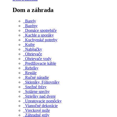
Dom a záhrada
Barely
Bazény
Domáce spotrebiče
Kachle a sporáky
Kuchynské potreby
Kufre
Nabíjačky
Ohrievače
Ohrievače vody
Predlžovacie káble
Rebríky
Regále
Ručné náradie
Skleníky, Fóliovníky
Snežné frézy
Solárne sprchy
Striešky nad dvere
Upratovacie pomôcky
Vianočné dekorácie
Vreckové nože
Záhradné grily