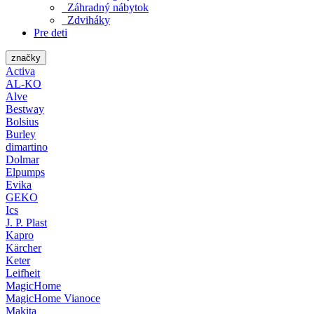
Záhradný nábytok
Zdviháky
Pre deti
značky
Activa
AL-KO
Alve
Bestway
Bolsius
Burley
dimartino
Dolmar
Elpumps
Evika
GEKO
Ics
J. P. Plast
Kapro
Kärcher
Keter
Leifheit
MagicHome
MagicHome Vianoce
Makita