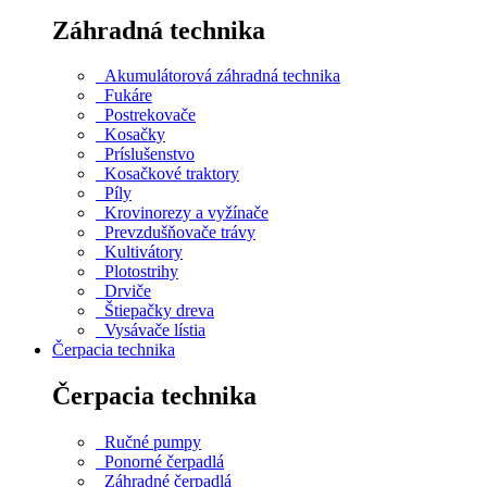
Záhradná technika
Akumulátorová záhradná technika
Fukáre
Postrekovače
Kosačky
Príslušenstvo
Kosačkové traktory
Píly
Krovinorezy a vyžínače
Prevzdušňovače trávy
Kultivátory
Plotostrihy
Drviče
Štiepačky dreva
Vysávače lístia
Čerpacia technika
Čerpacia technika
Ručné pumpy
Ponorné čerpadlá
Záhradné čerpadlá