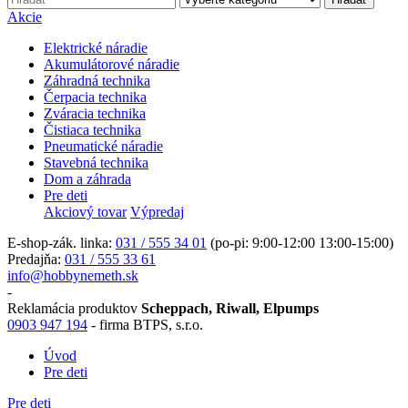
Akcie
Elektrické náradie
Akumulátorové náradie
Záhradná technika
Čerpacia technika
Zváracia technika
Čistiaca technika
Pneumatické náradie
Stavebná technika
Dom a záhrada
Pre deti
Akciový tovar
Výpredaj
E-shop-zák. linka:
031 / 555 34 01
(po-pi: 9:00-12:00 13:00-15:00)
Predajňa:
031 / 555 33 61
info@hobbynemeth.sk
-
Reklamácia produktov
Scheppach, Riwall, Elpumps
0903 947 194
- firma BTPS, s.r.o.
Úvod
Pre deti
Pre deti