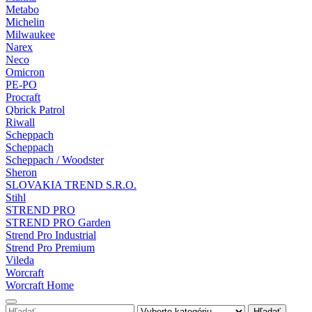
Metabo
Michelin
Milwaukee
Narex
Neco
Omicron
PE-PO
Procraft
Qbrick Patrol
Riwall
Scheppach
Scheppach
Scheppach / Woodster
Sheron
SLOVAKIA TREND S.R.O.
Stihl
STREND PRO
STREND PRO Garden
Strend Pro Industrial
Strend Pro Premium
Vileda
Worcraft
Worcraft Home
Hľadať