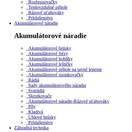
Rozbrusovačky
Teplovzdušné pištole
Rázové uťahováky
Príslušenstvo
Akumulátorové náradie
Akumulátorové náradie
Akumulátorové brúsky
Akumulátorové frézy
Akumulátorové hoblíky
Akumulátorové leštičky
Akumulátorové pištole na tavné lepenie
Akumulátorové sponkovačky
Rádiá
Sady akumulátorového náradia
Svietidlá
Skrutkovače
Akumulátorové náradie-Rázové uťahováky
Píly
Kladivá
Uhlové brúsky
Príslušenstvo
Záhradná technika