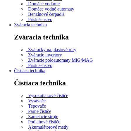
Domáce vodárne
Domáce vodné automaty
Benzínové čerpadlá
Príslušenstvo
Zváracia technika
Zváracia technika
Zváračky na plastové rúry
Zváracie invertory
Zváracie poloautomaty MIG/MAG
Príslušenstvo
Čistiaca technika
Čistiaca technika
Vysokotlakové čističe
Vysávače
Tepovače
Parné čističe
Zametacie stroje
Podlahové čističe
Akumulátorové metly