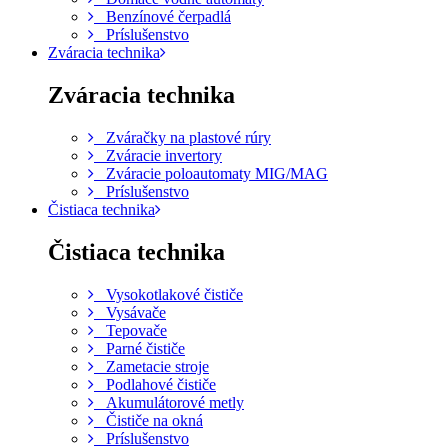
Benzínové čerpadlá
Príslušenstvo
Zváracia technika
Zváracia technika
Zváračky na plastové rúry
Zváracie invertory
Zváracie poloautomaty MIG/MAG
Príslušenstvo
Čistiaca technika
Čistiaca technika
Vysokotlakové čističe
Vysávače
Tepovače
Parné čističe
Zametacie stroje
Podlahové čističe
Akumulátorové metly
Čističe na okná
Príslušenstvo