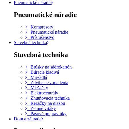
Pneumatické náradie
Pneumatické náradie
Kompresory
Pneumatické náradie
Príslušenstvo
Stavebná technika
Stavebná technika
Brúsky na sádrokartón
Búracie kladivá
Miešadlá
Zdvíhacie zariadenia
Miešačky
Elektrocentrály
Zhutňovacia technika
Rezačky na dlažbu
Zemné vrtáky
Pásové prepravníky
Dom a záhrada