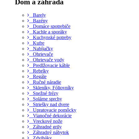
Dom a záhrada
Barely
Bazény
Domáce spotrebiče
Kachle a sporáky
Kuchynské potreby
Kufre
Nabíjačky
Ohrievače
Ohrievače vody
Predlžovacie káble
Rebríky
Regále
Ručné náradie
Skleníky, Fóliovníky
Snežné frézy
Solárne sprchy
Striešky nad dvere
Upratovacie pomôcky
Vianočné dekorácie
Vreckové nože
Záhradné grily
Záhradný nábytok
Zdviháky