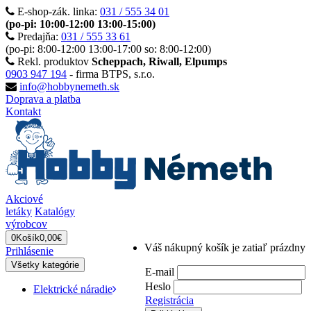
E-shop-zák. linka:
031 / 555 34 01
(po-pi: 10:00-12:00 13:00-15:00)
Predajňa:
031 / 555 33 61
(po-pi: 8:00-12:00 13:00-17:00 so: 8:00-12:00)
Rekl. produktov
Scheppach, Riwall, Elpumps
0903 947 194
- firma BTPS, s.r.o.
info@hobbynemeth.sk
Doprava a platba
Kontakt
Akciové
letáky
Katalógy
výrobcov
0
Košík
0,00€
Váš nákupný košík je zatiaľ prázdny
Prihlásenie
Všetky kategórie
E-mail
Heslo
Elektrické náradie
Registrácia