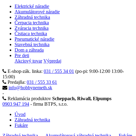
Elektrické náradie
Akumulátorové náradie
Záhradná technika
Čerpacia technika
Zváracia technika
Čistiaca technika
Pneumatické náradie
Stavebná technika
Dom a záhrada
Pre deti
Akciový tovar
Výpredaj
E-shop-zák. linka:
031 / 555 34 01
(po-pi: 9:00-12:00 13:00-
15:00)
Predajňa:
031 / 555 33 61
info@hobbynemeth.sk
-
Reklamácia produktov
Scheppach, Riwall, Elpumps
0903 947 194
- firma BTPS, s.r.o.
Úvod
Záhradná technika
Fukáre
Záhradná technika
- Akumulátorová záhradná technika
- Fukáre