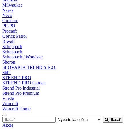
Milwaukee
Narex
Neco
Omicron
PE-PO
Procraft
Qbrick Patrol
Riwall
Scheppach
Scheppach
Scheppach / Woodster
Sheron
SLOVAKIA TREND S.R.O.
Stihl
STREND PRO
STREND PRO Garden
Strend Pro Industrial
Strend Pro Premium
Vileda
Worcraft
Worcraft Home
Hľadať
Akcie