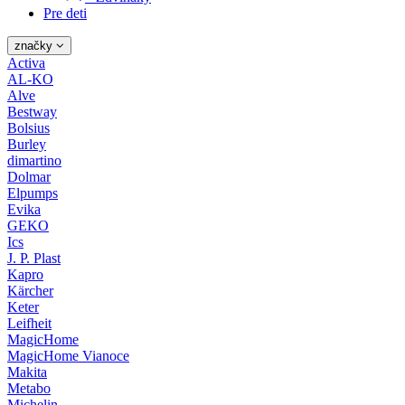
Pre deti
značky
Activa
AL-KO
Alve
Bestway
Bolsius
Burley
dimartino
Dolmar
Elpumps
Evika
GEKO
Ics
J. P. Plast
Kapro
Kärcher
Keter
Leifheit
MagicHome
MagicHome Vianoce
Makita
Metabo
Michelin