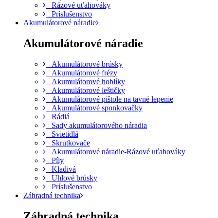
Rázové uťahováky
Príslušenstvo
Akumulátorové náradie
Akumulátorové náradie
Akumulátorové brúsky
Akumulátorové frézy
Akumulátorové hoblíky
Akumulátorové leštičky
Akumulátorové pištole na tavné lepenie
Akumulátorové sponkovačky
Rádiá
Sady akumulátorového náradia
Svietidlá
Skrutkovače
Akumulátorové náradie-Rázové uťahováky
Píly
Kladivá
Uhlové brúsky
Príslušenstvo
Záhradná technika
Záhradná technika