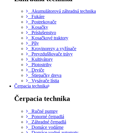
Akumulátorová záhradná technika
Fukáre
Postrekovače
Kosačky
Príslušenstvo
Kosačkové traktory
Píly
Krovinorezy a vyžínače
Prevzdušňovače trávy
Kultivátory
Plotostrihy
Drviče
Štiepačky dreva
Vysávače lístia
Čerpacia technika
Čerpacia technika
Ručné pumpy
Ponorné čerpadlá
Záhradné čerpadlá
Domáce vodárne
Domáce vodné automaty