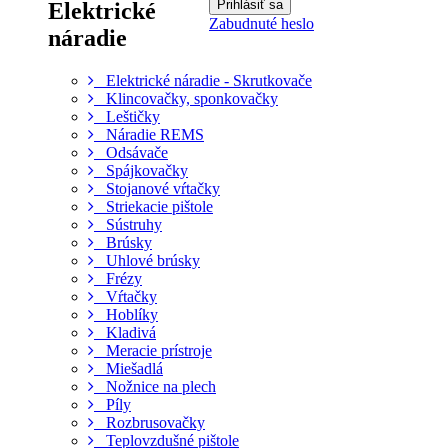
Elektrické
Zabudnuté heslo
náradie
Elektrické náradie - Skrutkovače
Klincovačky, sponkovačky
Leštičky
Náradie REMS
Odsávače
Spájkovačky
Stojanové vŕtačky
Striekacie pištole
Sústruhy
Brúsky
Uhlové brúsky
Frézy
Vŕtačky
Hoblíky
Kladivá
Meracie prístroje
Miešadlá
Nožnice na plech
Píly
Rozbrusovačky
Teplovzdušné pištole