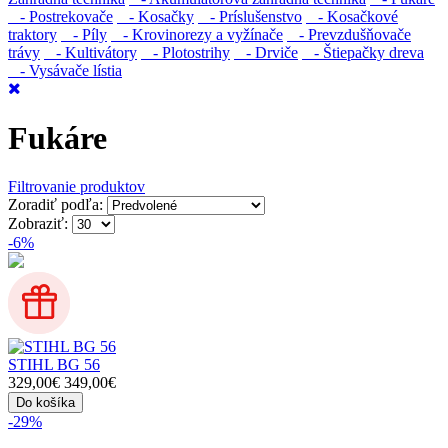
- Postrekovače
- Kosačky
- Príslušenstvo
- Kosačkové
traktory
- Píly
- Krovinorezy a vyžínače
- Prevzdušňovače
trávy
- Kultivátory
- Plotostrihy
- Drviče
- Štiepačky dreva
- Vysávače lístia
Fukáre
Filtrovanie produktov
Zoradiť podľa:
Zobraziť:
-6%
STIHL BG 56
329,00€
349,00€
Do košíka
-29%