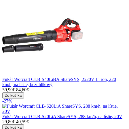
Fukár Worcraft CLB-S40LiBA ShareSYS, 2x20V Li-ion, 220
km/h, na lístie, bezuhlíkový
59,90€
84,60€
Do košíka
-27%
Fukár Worcraft CLB-S20LiA ShareSYS, 288 km/h, na lístie, 20V
29,80€
40,59€
Do košíka