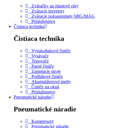
Zváračky na plastové rúry
Zváracie invertory
Zváracie poloautomaty MIG/MAG
Príslušenstvo
Čistiaca technika
Čistiaca technika
Vysokotlakové čističe
Vysávače
Tepovače
Parné čističe
Zametacie stroje
Podlahové čističe
Akumulátorové metly
Čističe na okná
Príslušenstvo
Pneumatické náradie
Pneumatické náradie
Kompresory
Pneumatické náradie