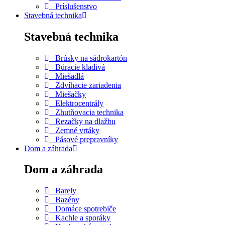
Príslušenstvo
Stavebná technika
Stavebná technika
Brúsky na sádrokartón
Búracie kladivá
Miešadlá
Zdvíhacie zariadenia
Miešačky
Elektrocentrály
Zhutňovacia technika
Rezačky na dlažbu
Zemné vrtáky
Pásové prepravníky
Dom a záhrada
Dom a záhrada
Barely
Bazény
Domáce spotrebiče
Kachle a sporáky