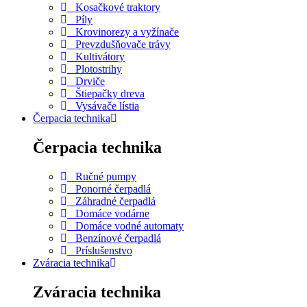
Kosačkové traktory
Píly
Krovinorezy a vyžínače
Prevzdušňovače trávy
Kultivátory
Plotostrihy
Drviče
Štiepačky dreva
Vysávače lístia
Čerpacia technika
Čerpacia technika
Ručné pumpy
Ponorné čerpadlá
Záhradné čerpadlá
Domáce vodárne
Domáce vodné automaty
Benzínové čerpadlá
Príslušenstvo
Zváracia technika
Zváracia technika