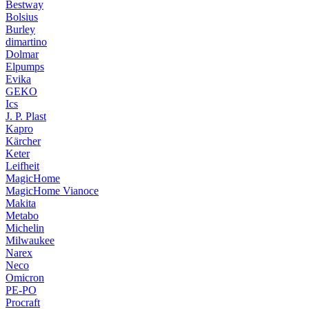
Bestway
Bolsius
Burley
dimartino
Dolmar
Elpumps
Evika
GEKO
Ics
J. P. Plast
Kapro
Kärcher
Keter
Leifheit
MagicHome
MagicHome Vianoce
Makita
Metabo
Michelin
Milwaukee
Narex
Neco
Omicron
PE-PO
Procraft