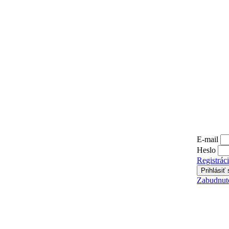
E-mail
Heslo
Registrác
Zabudnuté