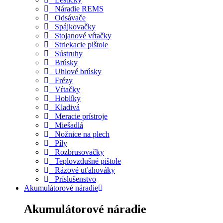
Náradie REMS
Odsávače
Spájkovačky
Stojanové vŕtačky
Striekacie pištole
Sústruhy
Brúsky
Uhlové brúsky
Frézy
Vŕtačky
Hoblíky
Kladivá
Meracie prístroje
Miešadlá
Nožnice na plech
Píly
Rozbrusovačky
Teplovzdušné pištole
Rázové uťahováky
Príslušenstvo
Akumulátorové náradie
Akumulátorové náradie