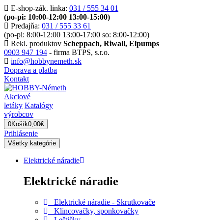
E-shop-zák. linka:
031 / 555 34 01
(po-pi: 10:00-12:00 13:00-15:00)
Predajňa:
031 / 555 33 61
(po-pi: 8:00-12:00 13:00-17:00 so: 8:00-12:00)
Rekl. produktov
Scheppach, Riwall, Elpumps
0903 947 194
- firma BTPS, s.r.o.
info@hobbynemeth.sk
Doprava a platba
Kontakt
Akciové
letáky
Katalógy
výrobcov
0
Košík
0,00€
Prihlásenie
Všetky kategórie
Elektrické náradie
Elektrické náradie
Elektrické náradie - Skrutkovače
Klincovačky, sponkovačky
Leštičky