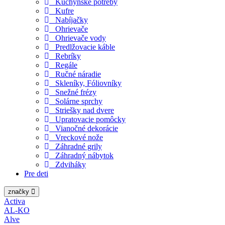
Kuchynské potreby
Kufre
Nabíjačky
Ohrievače
Ohrievače vody
Predlžovacie káble
Rebríky
Regále
Ručné náradie
Skleníky, Fóliovníky
Snežné frézy
Solárne sprchy
Striešky nad dvere
Upratovacie pomôcky
Vianočné dekorácie
Vreckové nože
Záhradné grily
Záhradný nábytok
Zdviháky
Pre deti
značky
Activa
AL-KO
Alve