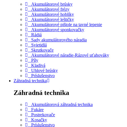
Akumulátorové brúsky
Akumulátorové frézy
Akumulátorové hoblíky
Akumulátorové leštičky
Akumulátorové pištole na tavné lepenie
Akumulátorové sponkovačky
Rádiá
Sady akumulátorového náradia
Svietidlá
Skrutkovače
Akumulátorové náradie-Rázové uťahováky
Píly
Kladivá
Uhlové brúsky
Príslušenstvo
Záhradná technika
Záhradná technika
Akumulátorová záhradná technika
Fukáre
Postrekovače
Kosačky
Príslušenstvo