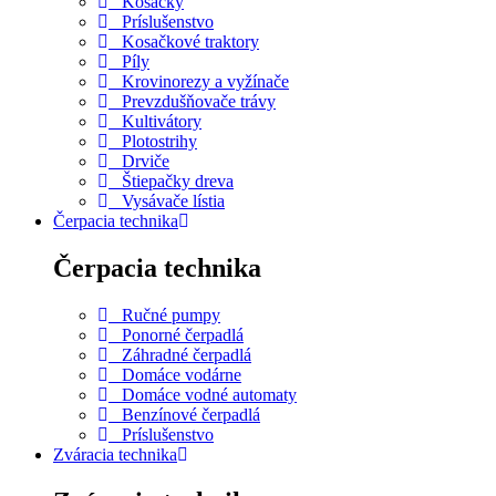
Kosačky
Príslušenstvo
Kosačkové traktory
Píly
Krovinorezy a vyžínače
Prevzdušňovače trávy
Kultivátory
Plotostrihy
Drviče
Štiepačky dreva
Vysávače lístia
Čerpacia technika
Čerpacia technika
Ručné pumpy
Ponorné čerpadlá
Záhradné čerpadlá
Domáce vodárne
Domáce vodné automaty
Benzínové čerpadlá
Príslušenstvo
Zváracia technika