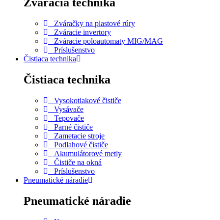
Zváracia technika
Zváračky na plastové rúry
Zváracie invertory
Zváracie poloautomaty MIG/MAG
Príslušenstvo
Čistiaca technika
Čistiaca technika
Vysokotlakové čističe
Vysávače
Tepovače
Parné čističe
Zametacie stroje
Podlahové čističe
Akumulátorové metly
Čističe na okná
Príslušenstvo
Pneumatické náradie
Pneumatické náradie