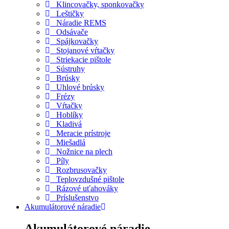
Klincovačky, sponkovačky
Leštičky
Náradie REMS
Odsávače
Spájkovačky
Stojanové vŕtačky
Striekacie pištole
Sústruhy
Brúsky
Uhlové brúsky
Frézy
Vŕtačky
Hoblíky
Kladivá
Meracie prístroje
Miešadlá
Nožnice na plech
Píly
Rozbrusovačky
Teplovzdušné pištole
Rázové uťahováky
Príslušenstvo
Akumulátorové náradie
Akumulátorové náradie