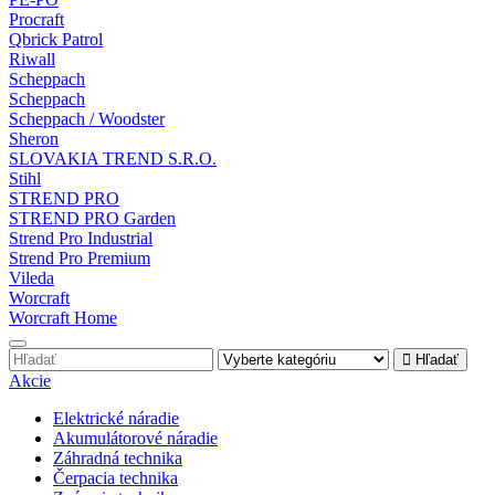
Procraft
Qbrick Patrol
Riwall
Scheppach
Scheppach
Scheppach / Woodster
Sheron
SLOVAKIA TREND S.R.O.
Stihl
STREND PRO
STREND PRO Garden
Strend Pro Industrial
Strend Pro Premium
Vileda
Worcraft
Worcraft Home
Hľadať
Akcie
Elektrické náradie
Akumulátorové náradie
Záhradná technika
Čerpacia technika