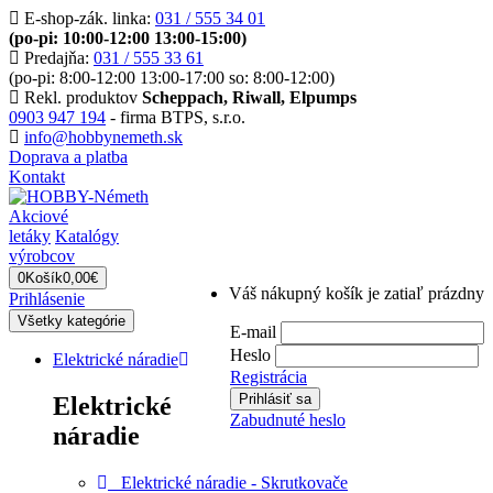
E-shop-zák. linka:
031 / 555 34 01
(po-pi: 10:00-12:00 13:00-15:00)
Predajňa:
031 / 555 33 61
(po-pi: 8:00-12:00 13:00-17:00 so: 8:00-12:00)
Rekl. produktov
Scheppach, Riwall, Elpumps
0903 947 194
- firma BTPS, s.r.o.
info@hobbynemeth.sk
Doprava a platba
Kontakt
Akciové
letáky
Katalógy
výrobcov
0
Košík
0,00€
Váš nákupný košík je zatiaľ prázdny
Prihlásenie
Všetky kategórie
E-mail
Heslo
Elektrické náradie
Registrácia
Elektrické
Zabudnuté heslo
náradie
Elektrické náradie - Skrutkovače