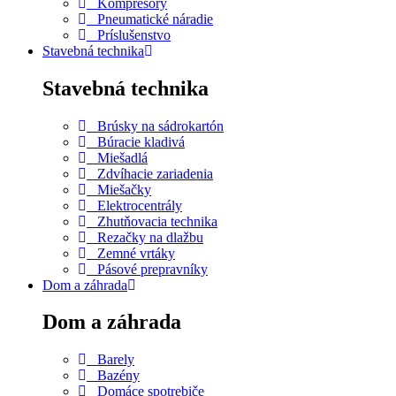
Kompresory
Pneumatické náradie
Príslušenstvo
Stavebná technika
Stavebná technika
Brúsky na sádrokartón
Búracie kladivá
Miešadlá
Zdvíhacie zariadenia
Miešačky
Elektrocentrály
Zhutňovacia technika
Rezačky na dlažbu
Zemné vrtáky
Pásové prepravníky
Dom a záhrada
Dom a záhrada
Barely
Bazény
Domáce spotrebiče