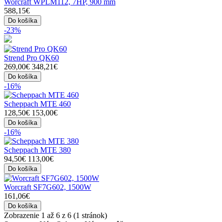
Worcraft WPLM112, 7HP, 900 mm
588,15€
Do košíka
-23%
Strend Pro QK60
269,00€
348,21€
Do košíka
-16%
Scheppach MTE 460
128,50€
153,00€
Do košíka
-16%
Scheppach MTE 380
94,50€
113,00€
Do košíka
Worcraft SF7G602, 1500W
161,06€
Do košíka
Zobrazenie 1 až 6 z 6 (1 stránok)