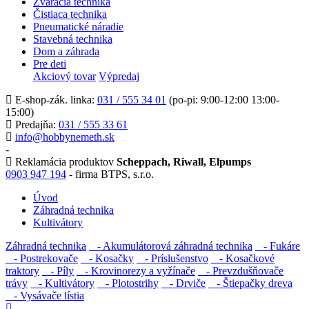
Zváracia technika
Čistiaca technika
Pneumatické náradie
Stavebná technika
Dom a záhrada
Pre deti
Akciový tovar
Výpredaj
E-shop-zák. linka:
031 / 555 34 01
(po-pi: 9:00-12:00 13:00-
15:00)
Predajňa:
031 / 555 33 61
info@hobbynemeth.sk
-
Reklamácia produktov
Scheppach, Riwall, Elpumps
0903 947 194
- firma BTPS, s.r.o.
Úvod
Záhradná technika
Kultivátory
Záhradná technika
- Akumulátorová záhradná technika
- Fukáre
- Postrekovače
- Kosačky
- Príslušenstvo
- Kosačkové
traktory
- Píly
- Krovinorezy a vyžínače
- Prevzdušňovače
trávy
- Kultivátory
- Plotostrihy
- Drviče
- Štiepačky dreva
- Vysávače lístia