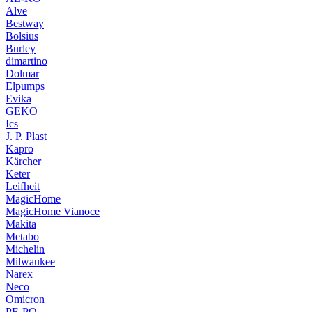
Alve
Bestway
Bolsius
Burley
dimartino
Dolmar
Elpumps
Evika
GEKO
Ics
J. P. Plast
Kapro
Kärcher
Keter
Leifheit
MagicHome
MagicHome Vianoce
Makita
Metabo
Michelin
Milwaukee
Narex
Neco
Omicron
PE-PO