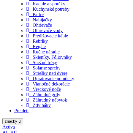
Kachle a sporáky
Kuchynské potreby
Kufre
Nabíjačky
Ohrievače
Ohrievače vody
Predlžovacie káble
Rebríky
Regále
Ručné náradie
Skleníky, Fóliovníky
Snežné frézy
Solárne sprchy
Striešky nad dvere
Upratovacie pomôcky
Vianočné dekorácie
Vreckové nože
Záhradné grily
Záhradný nábytok
Zdviháky
Pre deti
značky
Activa
AL-KO