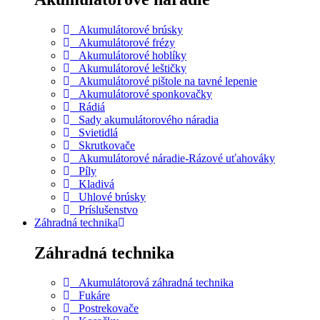
Akumulátorové brúsky
Akumulátorové frézy
Akumulátorové hoblíky
Akumulátorové leštičky
Akumulátorové pištole na tavné lepenie
Akumulátorové sponkovačky
Rádiá
Sady akumulátorového náradia
Svietidlá
Skrutkovače
Akumulátorové náradie-Rázové uťahováky
Píly
Kladivá
Uhlové brúsky
Príslušenstvo
Záhradná technika
Záhradná technika
Akumulátorová záhradná technika
Fukáre
Postrekovače