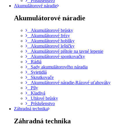
Príslušenstvo
Akumulátorové náradie
Akumulátorové náradie
Akumulátorové brúsky
Akumulátorové frézy
Akumulátorové hoblíky
Akumulátorové leštičky
Akumulátorové pištole na tavné lepenie
Akumulátorové sponkovačky
Rádiá
Sady akumulátorového náradia
Svietidlá
Skrutkovače
Akumulátorové náradie-Rázové uťahováky
Píly
Kladivá
Uhlové brúsky
Príslušenstvo
Záhradná technika
Záhradná technika