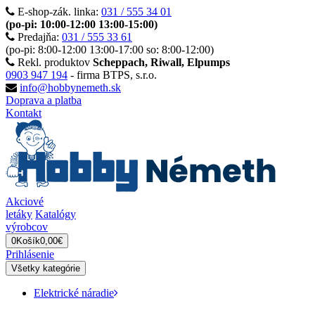
E-shop-zák. linka:
031 / 555 34 01
(po-pi: 10:00-12:00 13:00-15:00)
Predajňa:
031 / 555 33 61
(po-pi: 8:00-12:00 13:00-17:00 so: 8:00-12:00)
Rekl. produktov
Scheppach, Riwall, Elpumps
0903 947 194
- firma BTPS, s.r.o.
info@hobbynemeth.sk
Doprava a platba
Kontakt
Akciové
letáky
Katalógy
výrobcov
0
Košík
0,00€
Prihlásenie
Všetky kategórie
Elektrické náradie