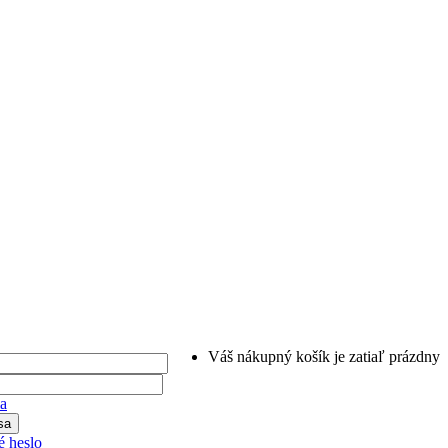
Váš nákupný košík je zatiaľ prázdny
ia
 heslo