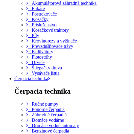
Akumulátorová záhradná technika
Fukáre
Postrekovače
Kosačky
Príslušenstvo
Kosačkové traktory
Píly
Krovinorezy a vyžínače
Prevzdušňovače trávy
Kultivátory
Plotostrihy
Drviče
Štiepačky dreva
Vysávače lístia
Čerpacia technika
Čerpacia technika
Ručné pumpy
Ponorné čerpadlá
Záhradné čerpadlá
Domáce vodárne
Domáce vodné automaty
Benzínové čerpadlá