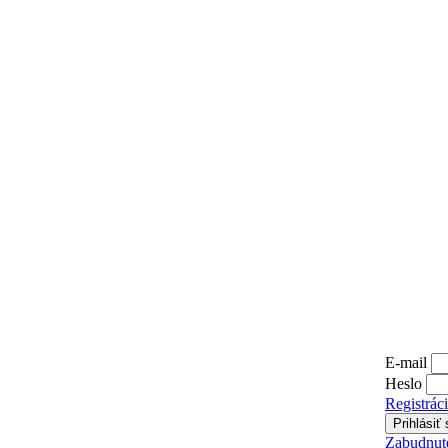
E-mail
Heslo
Registrác
Zabudnuté