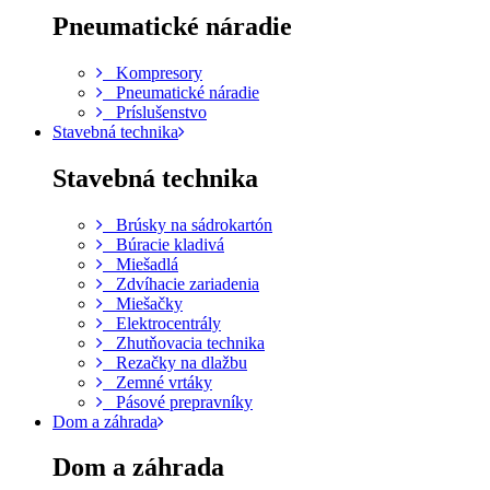
Pneumatické náradie
Kompresory
Pneumatické náradie
Príslušenstvo
Stavebná technika
Stavebná technika
Brúsky na sádrokartón
Búracie kladivá
Miešadlá
Zdvíhacie zariadenia
Miešačky
Elektrocentrály
Zhutňovacia technika
Rezačky na dlažbu
Zemné vrtáky
Pásové prepravníky
Dom a záhrada
Dom a záhrada