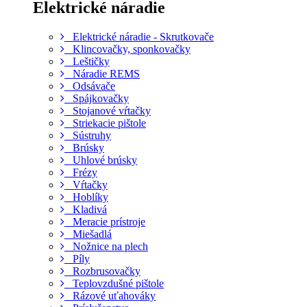
Elektrické náradie
Elektrické náradie - Skrutkovače
Klincovačky, sponkovačky
Leštičky
Náradie REMS
Odsávače
Spájkovačky
Stojanové vŕtačky
Striekacie pištole
Sústruhy
Brúsky
Uhlové brúsky
Frézy
Vŕtačky
Hoblíky
Kladivá
Meracie prístroje
Miešadlá
Nožnice na plech
Píly
Rozbrusovačky
Teplovzdušné pištole
Rázové uťahováky