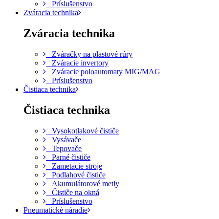
Príslušenstvo
Zváracia technika
Zváracia technika
Zváračky na plastové rúry
Zváracie invertory
Zváracie poloautomaty MIG/MAG
Príslušenstvo
Čistiaca technika
Čistiaca technika
Vysokotlakové čističe
Vysávače
Tepovače
Parné čističe
Zametacie stroje
Podlahové čističe
Akumulátorové metly
Čističe na okná
Príslušenstvo
Pneumatické náradie