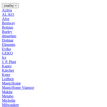
značky
Activa
AL-KO
Alve
Bestway
Bolsius
Burley
dimartino
Dolmar
Elpumps
Evika
GEKO
Ics
J. P. Plast
Kapro
Kärcher
Keter
Leifheit
MagicHome
MagicHome Vianoce
Makita
Metabo
Michelin
Milwaukee