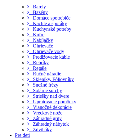
Barely
Bazény
Domáce spotrebiče
Kachle a sporáky
Kuchynské potreby
Kufre
Nabíjačky
Ohrievače
Ohrievače vody
Predlžovacie káble
Rebríky
Regále
Ručné náradie
Skleníky, Fóliovníky
Snežné frézy
Solárne sprchy
Striešky nad dvere
Upratovacie pomôcky
Vianočné dekorácie
Vreckové nože
Záhradné grily
Záhradný nábytok
Zdviháky
Pre deti