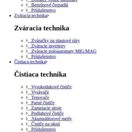
Benzínové čerpadlá
Príslušenstvo
Zváracia technika
Zváracia technika
Zváračky na plastové rúry
Zváracie invertory
Zváracie poloautomaty MIG/MAG
Príslušenstvo
Čistiaca technika
Čistiaca technika
Vysokotlakové čističe
Vysávače
Tepovače
Parné čističe
Zametacie stroje
Podlahové čističe
Akumulátorové metly
Čističe na okná
Príslušenstvo