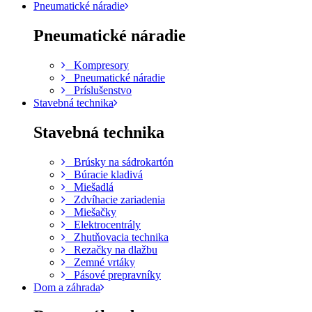
Pneumatické náradie
Pneumatické náradie
Kompresory
Pneumatické náradie
Príslušenstvo
Stavebná technika
Stavebná technika
Brúsky na sádrokartón
Búracie kladivá
Miešadlá
Zdvíhacie zariadenia
Miešačky
Elektrocentrály
Zhutňovacia technika
Rezačky na dlažbu
Zemné vrtáky
Pásové prepravníky
Dom a záhrada