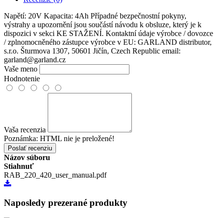
Napětí: 20V Kapacita: 4Ah Případné bezpečnostní pokyny,
výstrahy a upozornění jsou součástí návodu k obsluze, který je k
dispozici v sekci KE STAŽENÍ. Kontaktní údaje výrobce / dovozce
/ zplnomocněného zástupce výrobce v EU: GARLAND distributor,
s.r.o. Šturmova 1307, 50601 Jičín, Czech Republic email:
garland@garland.cz
Vaše meno
Hodnotenie
Vaša recenzia
Poznámka:
HTML nie je preložené!
Poslať recenziu
Názov súboru
Stiahnuť
RAB_220_420_user_manual.pdf
Naposledy prezerané
produkty