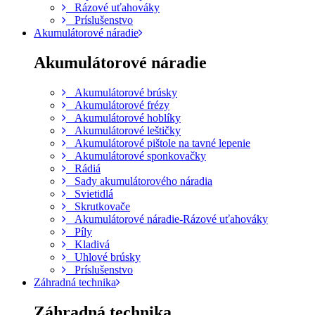
Rázové uťahováky
Príslušenstvo
Akumulátorové náradie
Akumulátorové náradie
Akumulátorové brúsky
Akumulátorové frézy
Akumulátorové hoblíky
Akumulátorové leštičky
Akumulátorové pištole na tavné lepenie
Akumulátorové sponkovačky
Rádiá
Sady akumulátorového náradia
Svietidlá
Skrutkovače
Akumulátorové náradie-Rázové uťahováky
Píly
Kladivá
Uhlové brúsky
Príslušenstvo
Záhradná technika
Záhradná technika