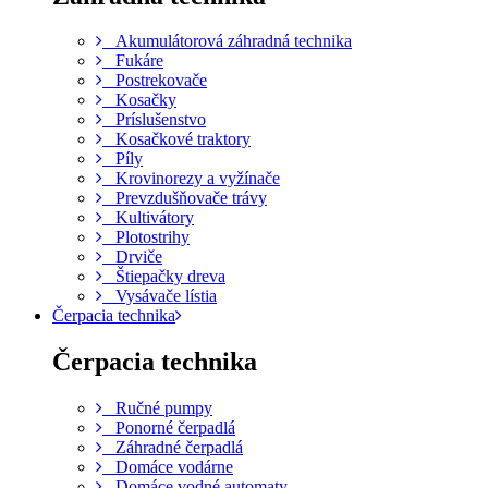
Akumulátorová záhradná technika
Fukáre
Postrekovače
Kosačky
Príslušenstvo
Kosačkové traktory
Píly
Krovinorezy a vyžínače
Prevzdušňovače trávy
Kultivátory
Plotostrihy
Drviče
Štiepačky dreva
Vysávače lístia
Čerpacia technika
Čerpacia technika
Ručné pumpy
Ponorné čerpadlá
Záhradné čerpadlá
Domáce vodárne
Domáce vodné automaty