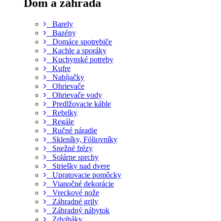
Dom a záhrada
Barely
Bazény
Domáce spotrebiče
Kachle a sporáky
Kuchynské potreby
Kufre
Nabíjačky
Ohrievače
Ohrievače vody
Predlžovacie káble
Rebríky
Regále
Ručné náradie
Skleníky, Fóliovníky
Snežné frézy
Solárne sprchy
Striešky nad dvere
Upratovacie pomôcky
Vianočné dekorácie
Vreckové nože
Záhradné grily
Záhradný nábytok
Zdviháky