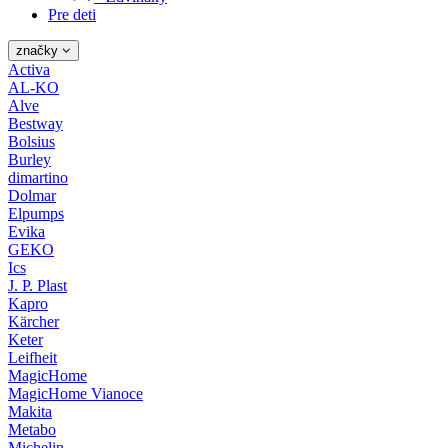
Pre deti
značky
Activa
AL-KO
Alve
Bestway
Bolsius
Burley
dimartino
Dolmar
Elpumps
Evika
GEKO
Ics
J. P. Plast
Kapro
Kärcher
Keter
Leifheit
MagicHome
MagicHome Vianoce
Makita
Metabo
Michelin