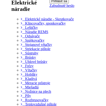
Elektrické
Zabudnuté heslo
náradie
Elektrické náradie - Skrutkovače
Klincovačky, sponkovačky
Leštičky
Náradie REMS
Odsávače
Spájkovačky
Stojanové vŕtačky
Striekacie pištole
Sústruhy
Brúsky
Uhlové brúsky
Frézy
Vŕtačky
Hoblíky
Kladivá
Meracie prístroje
Miešadlá
Nožnice na plech
Píly
Rozbrusovačky
Teplovzdušné pištole