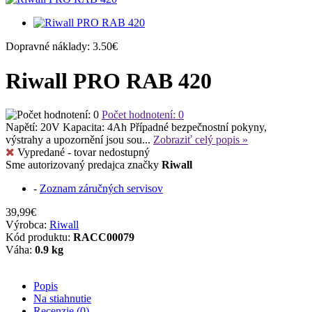
Dopravné náklady: 3.50€
Riwall PRO RAB 420
Počet hodnotení: 0
Napětí: 20V Kapacita: 4Ah Případné bezpečnostní pokyny,
výstrahy a upozornění jsou sou...
Zobraziť celý popis »
Vypredané - tovar nedostupný
Sme autorizovaný predajca značky
Riwall
-
Zoznam záručných servisov
39,99€
Výrobca:
Riwall
Kód produktu:
RACC00079
Váha:
0.9 kg
Popis
Na stiahnutie
Recenzie (0)