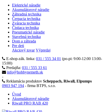
Elektrické náradie
Akumulátorové náradie
Záhradná technika
Čerpacia technika
Zváracia technika
Čistiaca technika
Pneumatické náradie
Stavebná technika
Dom a záhrada
Pre deti
Akciový tovar
Výpredaj
E-shop-zák. linka:
031 / 555 34 01
(po-pi: 9:00-12:00 13:00-
15:00)
Predajňa:
031 / 555 33 61
info@hobbynemeth.sk
-
Reklamácia produktov
Scheppach, Riwall, Elpumps
0903 947 194
- firma BTPS, s.r.o.
Úvod
Akumulátorové náradie
Riwall PRO RAB 420