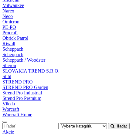
Milwaukee
Narex
Neco
Omicron
PE-PO
Procraft
Qbrick Patrol
Riwall
Scheppach
Scheppach
Scheppach / Woodster
Sheron
SLOVAKIA TREND S.R.O.
Stihl
STREND PRO
STREND PRO Garden
Strend Pro Industrial
Strend Pro Premium
Vileda
Worcraft
Worcraft Home
Hľadať
Akcie