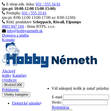
E-shop-zák. linka:
031 / 555 34 01
(po-pi: 10:00-12:00 13:00-15:00)
Predajňa:
031 / 555 33 61
(po-pi: 8:00-12:00 13:00-17:00 so: 8:00-12:00)
Rekl. produktov
Scheppach, Riwall, Elpumps
0903 947 194
- firma BTPS, s.r.o.
info@hobbynemeth.sk
Doprava a platba
Kontakt
Akciové
letáky
Katalógy
výrobcov
0
Košík
0,00€
Váš nákupný košík je zatiaľ prázdny
Prihlásenie
Všetky kategórie
E-mail
Heslo
Elektrické náradie
Registrácia