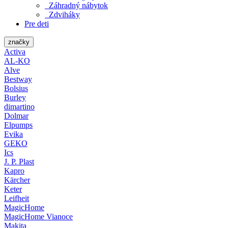
Záhradný nábytok
Zdviháky
Pre deti
značky
Activa
AL-KO
Alve
Bestway
Bolsius
Burley
dimartino
Dolmar
Elpumps
Evika
GEKO
Ics
J. P. Plast
Kapro
Kärcher
Keter
Leifheit
MagicHome
MagicHome Vianoce
Makita