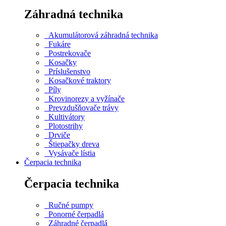
Záhradná technika
Akumulátorová záhradná technika
Fukáre
Postrekovače
Kosačky
Príslušenstvo
Kosačkové traktory
Píly
Krovinorezy a vyžínače
Prevzdušňovače trávy
Kultivátory
Plotostrihy
Drviče
Štiepačky dreva
Vysávače lístia
Čerpacia technika
Čerpacia technika
Ručné pumpy
Ponorné čerpadlá
Záhradné čerpadlá