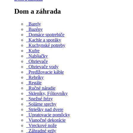
Dom a záhrada
Barely
Bazény
Domáce spotrebiče
Kachle a sporáky
Kuchynské potreby
Kufre
Nabíjačky
Ohrievače
Ohrievače vody
Predlžovacie káble
Rebríky
Regále
Ručné náradie
Skleníky, Fóliovníky
Snežné frézy
Solárne sprchy
Striešky nad dvere
Upratovacie pomôcky
Vianočné dekorácie
Vreckové nože
Záhradné grily