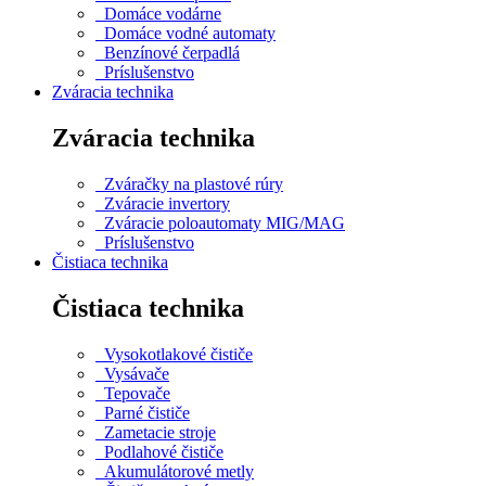
Domáce vodárne
Domáce vodné automaty
Benzínové čerpadlá
Príslušenstvo
Zváracia technika
Zváracia technika
Zváračky na plastové rúry
Zváracie invertory
Zváracie poloautomaty MIG/MAG
Príslušenstvo
Čistiaca technika
Čistiaca technika
Vysokotlakové čističe
Vysávače
Tepovače
Parné čističe
Zametacie stroje
Podlahové čističe
Akumulátorové metly