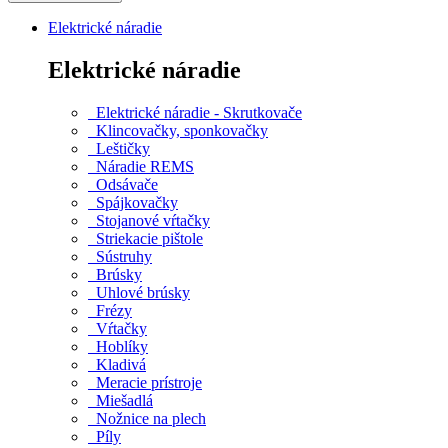
Elektrické náradie
Elektrické náradie
Elektrické náradie - Skrutkovače
Klincovačky, sponkovačky
Leštičky
Náradie REMS
Odsávače
Spájkovačky
Stojanové vŕtačky
Striekacie pištole
Sústruhy
Brúsky
Uhlové brúsky
Frézy
Vŕtačky
Hoblíky
Kladivá
Meracie prístroje
Miešadlá
Nožnice na plech
Píly