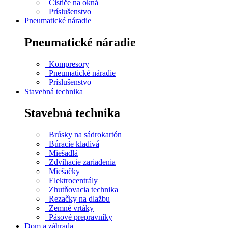
Čističe na okná
Príslušenstvo
Pneumatické náradie
Pneumatické náradie
Kompresory
Pneumatické náradie
Príslušenstvo
Stavebná technika
Stavebná technika
Brúsky na sádrokartón
Búracie kladivá
Miešadlá
Zdvíhacie zariadenia
Miešačky
Elektrocentrály
Zhutňovacia technika
Rezačky na dlažbu
Zemné vrtáky
Pásové prepravníky
Dom a záhrada