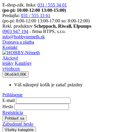
E-shop-zák. linka:
031 / 555 34 01
(po-pi: 10:00-12:00 13:00-15:00)
Predajňa:
031 / 555 33 61
(po-pi: 8:00-12:00 13:00-17:00 so: 8:00-12:00)
Rekl. produktov
Scheppach, Riwall, Elpumps
0903 947 194
- firma BTPS, s.r.o.
info@hobbynemeth.sk
Doprava a platba
Kontakt
Akciové
letáky
Katalógy
výrobcov
0
Košík
0,00€
Váš nákupný košík je zatiaľ prázdny
Prihlásenie
E-mail
Heslo
Registrácia
Zabudnuté heslo
Všetky kategórie