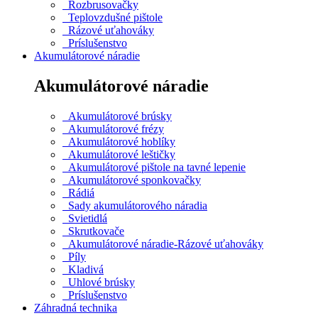
Rozbrusovačky
Teplovzdušné pištole
Rázové uťahováky
Príslušenstvo
Akumulátorové náradie
Akumulátorové náradie
Akumulátorové brúsky
Akumulátorové frézy
Akumulátorové hoblíky
Akumulátorové leštičky
Akumulátorové pištole na tavné lepenie
Akumulátorové sponkovačky
Rádiá
Sady akumulátorového náradia
Svietidlá
Skrutkovače
Akumulátorové náradie-Rázové uťahováky
Píly
Kladivá
Uhlové brúsky
Príslušenstvo
Záhradná technika