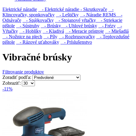
Elektrické náradie
- Elektrické náradie - Skrutkovače
-
Klincovačky, sponkovačky
- Leštičky
- Náradie REMS
-
Odsávače
- Spájkovačky
- Stojanové vŕtačky
- Striekacie
pištole
- Sústruhy
- Brúsky
- Uhlové brúsky
- Frézy
-
Vŕtačky
- Hoblíky
- Kladivá
- Meracie prístroje
- Miešadlá
- Nožnice na plech
- Píly
- Rozbrusovačky
- Teplovzdušné
pištole
- Rázové uťahováky
- Príslušenstvo
Vibračné brúsky
Filtrovanie produktov
Zoradiť podľa:
Zobraziť:
-11%