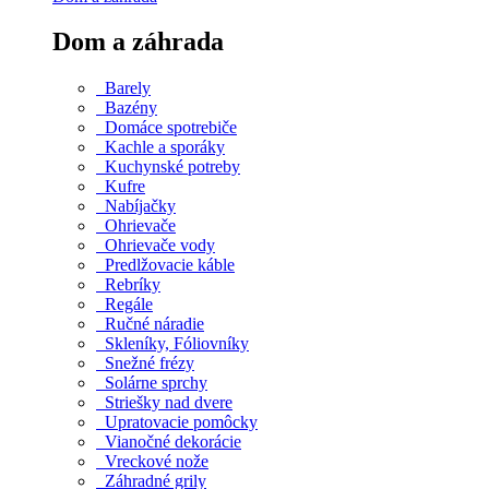
Dom a záhrada
Barely
Bazény
Domáce spotrebiče
Kachle a sporáky
Kuchynské potreby
Kufre
Nabíjačky
Ohrievače
Ohrievače vody
Predlžovacie káble
Rebríky
Regále
Ručné náradie
Skleníky, Fóliovníky
Snežné frézy
Solárne sprchy
Striešky nad dvere
Upratovacie pomôcky
Vianočné dekorácie
Vreckové nože
Záhradné grily