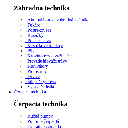
Záhradná technika
Akumulátorová záhradná technika
Fukáre
Postrekovače
Kosačky
Príslušenstvo
Kosačkové traktory
Píly
Krovinorezy a vyžínače
Prevzdušňovače trávy
Kultivátory
Plotostrihy
Drviče
Štiepačky dreva
Vysávače lístia
Čerpacia technika
Čerpacia technika
Ručné pumpy
Ponorné čerpadlá
Záhradné čerpadlá