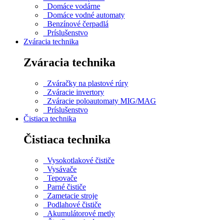
Domáce vodárne
Domáce vodné automaty
Benzínové čerpadlá
Príslušenstvo
Zváracia technika
Zváracia technika
Zváračky na plastové rúry
Zváracie invertory
Zváracie poloautomaty MIG/MAG
Príslušenstvo
Čistiaca technika
Čistiaca technika
Vysokotlakové čističe
Vysávače
Tepovače
Parné čističe
Zametacie stroje
Podlahové čističe
Akumulátorové metly