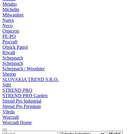
Metabo
Michelin
Milwaukee
Narex
Neco
Omicron
PE-PO
Procraft
Qbrick Patrol
Riwall
Scheppach
Scheppach
Scheppach / Woodster
Sheron
SLOVAKIA TREND S.R.O.
Stihl
STREND PRO
STREND PRO Garden
Strend Pro Industrial
Strend Pro Premium
Vileda
Worcraft
Worcraft Home
Hľadať