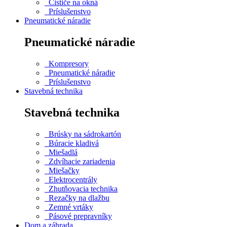
Čističe na okná
Príslušenstvo
Pneumatické náradie
Pneumatické náradie
Kompresory
Pneumatické náradie
Príslušenstvo
Stavebná technika
Stavebná technika
Brúsky na sádrokartón
Búracie kladivá
Miešadlá
Zdvíhacie zariadenia
Miešačky
Elektrocentrály
Zhutňovacia technika
Rezačky na dlažbu
Zemné vrtáky
Pásové prepravníky
Dom a záhrada