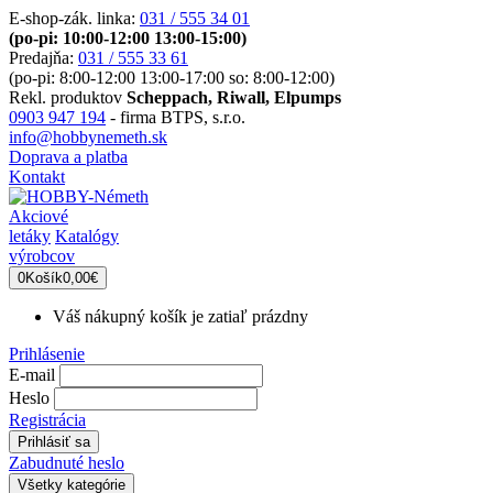
E-shop-zák. linka:
031 / 555 34 01
(po-pi: 10:00-12:00 13:00-15:00)
Predajňa:
031 / 555 33 61
(po-pi: 8:00-12:00 13:00-17:00 so: 8:00-12:00)
Rekl. produktov
Scheppach, Riwall, Elpumps
0903 947 194
- firma BTPS, s.r.o.
info@hobbynemeth.sk
Doprava a platba
Kontakt
Akciové
letáky
Katalógy
výrobcov
0
Košík
0,00€
Váš nákupný košík je zatiaľ prázdny
Prihlásenie
E-mail
Heslo
Registrácia
Zabudnuté heslo
Všetky kategórie