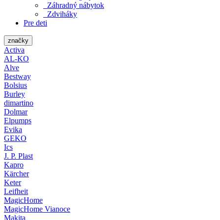
Záhradný nábytok
Zdviháky
Pre deti
značky
Activa
AL-KO
Alve
Bestway
Bolsius
Burley
dimartino
Dolmar
Elpumps
Evika
GEKO
Ics
J. P. Plast
Kapro
Kärcher
Keter
Leifheit
MagicHome
MagicHome Vianoce
Makita