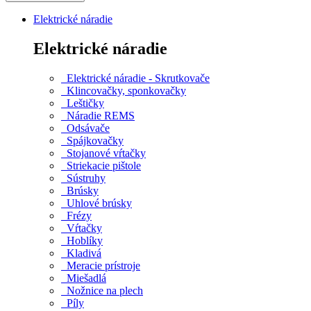
Elektrické náradie
Elektrické náradie
Elektrické náradie - Skrutkovače
Klincovačky, sponkovačky
Leštičky
Náradie REMS
Odsávače
Spájkovačky
Stojanové vŕtačky
Striekacie pištole
Sústruhy
Brúsky
Uhlové brúsky
Frézy
Vŕtačky
Hoblíky
Kladivá
Meracie prístroje
Miešadlá
Nožnice na plech
Píly