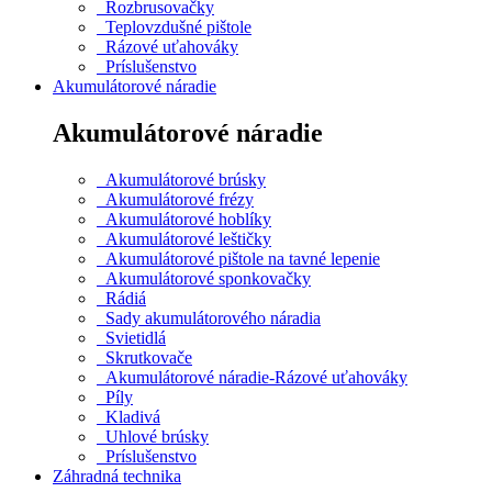
Rozbrusovačky
Teplovzdušné pištole
Rázové uťahováky
Príslušenstvo
Akumulátorové náradie
Akumulátorové náradie
Akumulátorové brúsky
Akumulátorové frézy
Akumulátorové hoblíky
Akumulátorové leštičky
Akumulátorové pištole na tavné lepenie
Akumulátorové sponkovačky
Rádiá
Sady akumulátorového náradia
Svietidlá
Skrutkovače
Akumulátorové náradie-Rázové uťahováky
Píly
Kladivá
Uhlové brúsky
Príslušenstvo
Záhradná technika