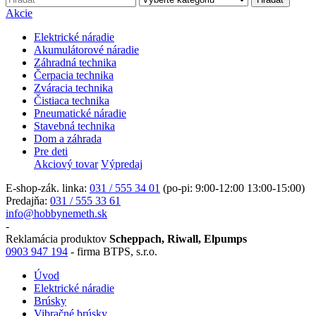
Akcie
Elektrické náradie
Akumulátorové náradie
Záhradná technika
Čerpacia technika
Zváracia technika
Čistiaca technika
Pneumatické náradie
Stavebná technika
Dom a záhrada
Pre deti
Akciový tovar
Výpredaj
E-shop-zák. linka:
031 / 555 34 01
(po-pi: 9:00-12:00 13:00-15:00)
Predajňa:
031 / 555 33 61
info@hobbynemeth.sk
-
Reklamácia produktov
Scheppach, Riwall, Elpumps
0903 947 194
- firma BTPS, s.r.o.
Úvod
Elektrické náradie
Brúsky
Vibračné brúsky