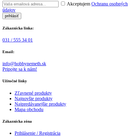
Akceptujem
Ochranu osobných
údajov
Zákaznícka linka:
031 / 555 34 01
Email:
info@hobbynemeth.sk
Pripojte sa k nám!
Užitočné linky
Zľavnené produkty
Najnovšie produkty
Najpredávanejšie produkty
Mapa obchodu
Zákaznícka zóna
Prihlásenie / Registrácia