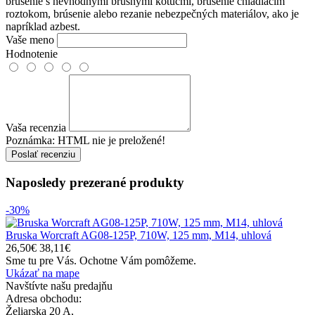
brúsenie s nevhodnými brúsnymi kotúčmi, brúsenie chladiacim
roztokom, brúsenie alebo rezanie nebezpečných materiálov, ako je
napríklad azbest.
Vaše meno
Hodnotenie
Vaša recenzia
Poznámka:
HTML nie je preložené!
Poslať recenziu
Naposledy prezerané
produkty
-30%
Bruska Worcraft AG08-125P, 710W, 125 mm, M14, uhlová
26,50€
38,11€
Sme tu pre Vás.
Ochotne Vám pomôžeme.
Ukázať na mape
Navštívte našu predajňu
Adresa obchodu:
Želiarska 20 A,