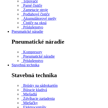
Tepovače
Parné čističe
Zametacie stroje
Podlahové čističe
Akumulátorové metly
Čističe na okná
Príslušenstvo
Pneumatické náradie
Pneumatické náradie
Kompresory
Pneumatické náradie
Príslušenstvo
Stavebná technika
Stavebná technika
Brúsky na sádrokartón
Búracie kladivá
Miešadlá
Zdvíhacie zariadenia
Miešačky
Elektrocentrály