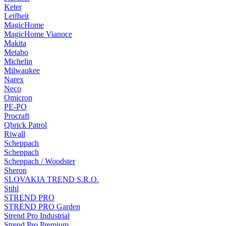
Keter
Leifheit
MagicHome
MagicHome Vianoce
Makita
Metabo
Michelin
Milwaukee
Narex
Neco
Omicron
PE-PO
Procraft
Qbrick Patrol
Riwall
Scheppach
Scheppach
Scheppach / Woodster
Sheron
SLOVAKIA TREND S.R.O.
Stihl
STREND PRO
STREND PRO Garden
Strend Pro Industrial
Strend Pro Premium