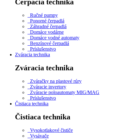
Čerpacia technika
Ručné pumpy
Ponorné čerpadlá
Záhradné čerpadlá
Domáce vodárne
Domáce vodné automaty
Benzínové čerpadlá
Príslušenstvo
Zváracia technika
Zváracia technika
Zváračky na plastové rúry
Zváracie invertory
Zváracie poloautomaty MIG/MAG
Príslušenstvo
Čistiaca technika
Čistiaca technika
Vysokotlakové čističe
Vysávače