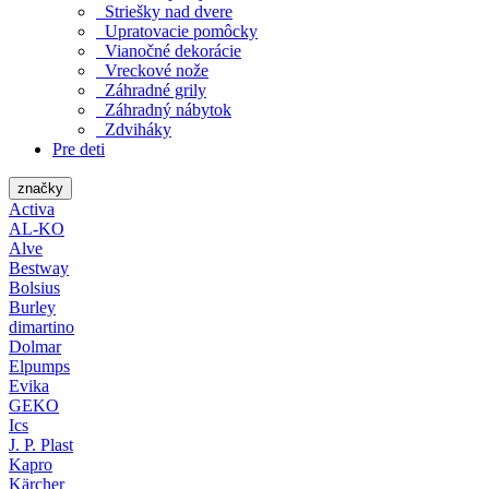
Striešky nad dvere
Upratovacie pomôcky
Vianočné dekorácie
Vreckové nože
Záhradné grily
Záhradný nábytok
Zdviháky
Pre deti
značky
Activa
AL-KO
Alve
Bestway
Bolsius
Burley
dimartino
Dolmar
Elpumps
Evika
GEKO
Ics
J. P. Plast
Kapro
Kärcher