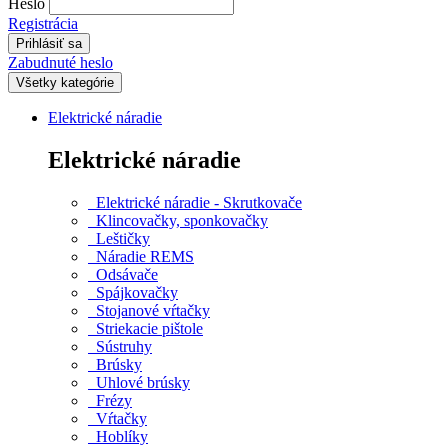
Heslo
Registrácia
Zabudnuté heslo
Všetky kategórie
Elektrické náradie
Elektrické náradie
Elektrické náradie - Skrutkovače
Klincovačky, sponkovačky
Leštičky
Náradie REMS
Odsávače
Spájkovačky
Stojanové vŕtačky
Striekacie pištole
Sústruhy
Brúsky
Uhlové brúsky
Frézy
Vŕtačky
Hoblíky