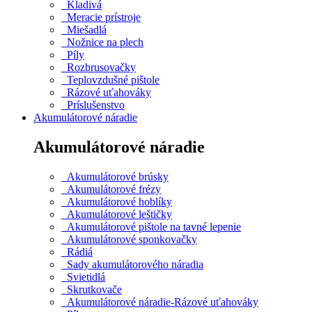
Kladivá
Meracie prístroje
Miešadlá
Nožnice na plech
Píly
Rozbrusovačky
Teplovzdušné pištole
Rázové uťahováky
Príslušenstvo
Akumulátorové náradie
Akumulátorové náradie
Akumulátorové brúsky
Akumulátorové frézy
Akumulátorové hoblíky
Akumulátorové leštičky
Akumulátorové pištole na tavné lepenie
Akumulátorové sponkovačky
Rádiá
Sady akumulátorového náradia
Svietidlá
Skrutkovače
Akumulátorové náradie-Rázové uťahováky