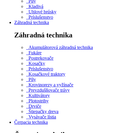
Píly
Kladivá
Uhlové brúsky
Príslušenstvo
Záhradná technika
Záhradná technika
Akumulátorová záhradná technika
Fukáre
Postrekovače
Kosačky
Príslušenstvo
Kosačkové traktory
Píly
Krovinorezy a vyžínače
Prevzdušňovače trávy
Kultivátory
Plotostrihy
Drviče
Štiepačky dreva
Vysávače lístia
Čerpacia technika