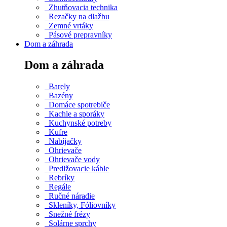
Zhutňovacia technika
Rezačky na dlažbu
Zemné vrtáky
Pásové prepravníky
Dom a záhrada
Dom a záhrada
Barely
Bazény
Domáce spotrebiče
Kachle a sporáky
Kuchynské potreby
Kufre
Nabíjačky
Ohrievače
Ohrievače vody
Predlžovacie káble
Rebríky
Regále
Ručné náradie
Skleníky, Fóliovníky
Snežné frézy
Solárne sprchy