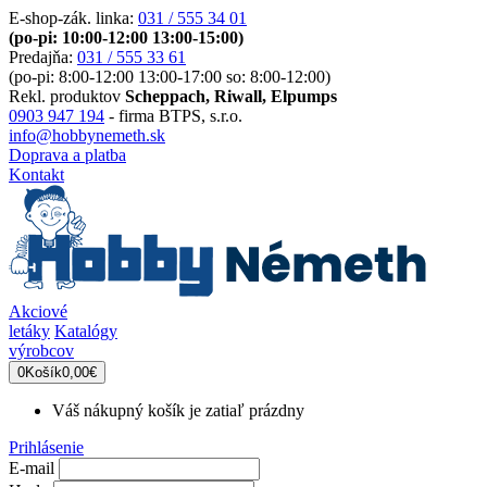
E-shop-zák. linka:
031 / 555 34 01
(po-pi: 10:00-12:00 13:00-15:00)
Predajňa:
031 / 555 33 61
(po-pi: 8:00-12:00 13:00-17:00 so: 8:00-12:00)
Rekl. produktov
Scheppach, Riwall, Elpumps
0903 947 194
- firma BTPS, s.r.o.
info@hobbynemeth.sk
Doprava a platba
Kontakt
Akciové
letáky
Katalógy
výrobcov
0
Košík
0,00€
Váš nákupný košík je zatiaľ prázdny
Prihlásenie
E-mail