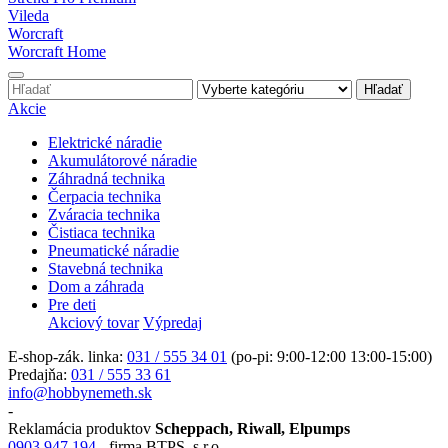
Vileda
Worcraft
Worcraft Home
Hľadať
Akcie
Elektrické náradie
Akumulátorové náradie
Záhradná technika
Čerpacia technika
Zváracia technika
Čistiaca technika
Pneumatické náradie
Stavebná technika
Dom a záhrada
Pre deti
Akciový tovar
Výpredaj
E-shop-zák. linka:
031 / 555 34 01
(po-pi: 9:00-12:00 13:00-15:00)
Predajňa:
031 / 555 33 61
info@hobbynemeth.sk
-
Reklamácia produktov
Scheppach, Riwall, Elpumps
0903 947 194
- firma BTPS, s.r.o.