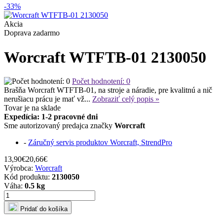
-33%
Akcia
Doprava zadarmo
Worcraft WTFTB-01 2130050
Počet hodnotení: 0
Brašňa Worcraft WTFTB-01, na stroje a náradie, pre kvalitnú a nič
nerušiacu prácu je mať vž...
Zobraziť celý popis »
Tovar je
na sklade
Expedícia: 1-2 pracovné dni
Sme autorizovaný predajca značky
Worcraft
-
Záručný servis produktov Worcraft, StrendPro
13,90€
20,66€
Výrobca:
Worcraft
Kód produktu:
2130050
Váha:
0.5 kg
Pridať do košíka