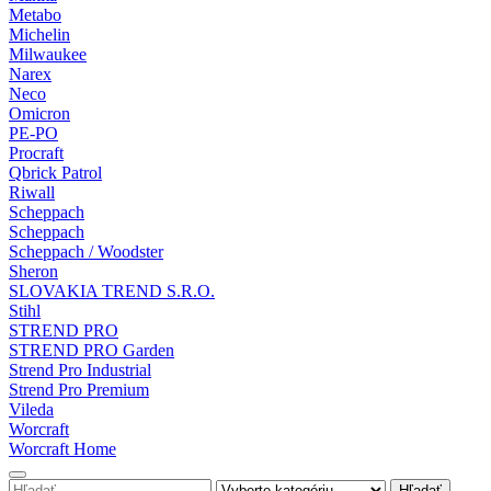
Metabo
Michelin
Milwaukee
Narex
Neco
Omicron
PE-PO
Procraft
Qbrick Patrol
Riwall
Scheppach
Scheppach
Scheppach / Woodster
Sheron
SLOVAKIA TREND S.R.O.
Stihl
STREND PRO
STREND PRO Garden
Strend Pro Industrial
Strend Pro Premium
Vileda
Worcraft
Worcraft Home
Hľadať