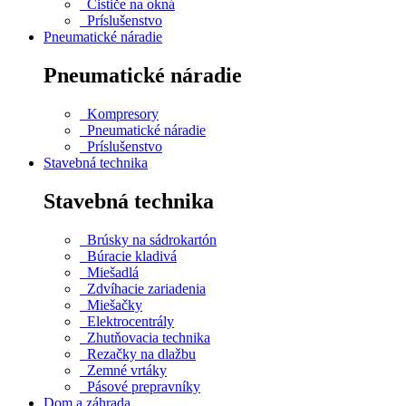
Čističe na okná
Príslušenstvo
Pneumatické náradie
Pneumatické náradie
Kompresory
Pneumatické náradie
Príslušenstvo
Stavebná technika
Stavebná technika
Brúsky na sádrokartón
Búracie kladivá
Miešadlá
Zdvíhacie zariadenia
Miešačky
Elektrocentrály
Zhutňovacia technika
Rezačky na dlažbu
Zemné vrtáky
Pásové prepravníky
Dom a záhrada