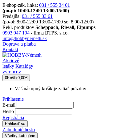
E-shop-zák. linka:
031 / 555 34 01
(po-pi: 10:00-12:00 13:00-15:00)
Predajňa:
031 / 555 33 61
(po-pi: 8:00-12:00 13:00-17:00 so: 8:00-12:00)
Rekl. produktov
Scheppach, Riwall, Elpumps
0903 947 194
- firma BTPS, s.r.o.
info@hobbynemeth.sk
Doprava a platba
Kontakt
Akciové
letáky
Katalógy
výrobcov
0
Košík
0,00€
Váš nákupný košík je zatiaľ prázdny
Prihlásenie
E-mail
Heslo
Registrácia
Zabudnuté heslo
Všetky kategórie