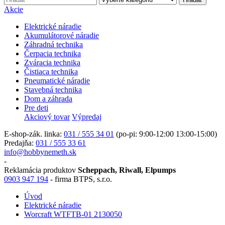
Akcie
Elektrické náradie
Akumulátorové náradie
Záhradná technika
Čerpacia technika
Zváracia technika
Čistiaca technika
Pneumatické náradie
Stavebná technika
Dom a záhrada
Pre deti
Akciový tovar
Výpredaj
E-shop-zák. linka:
031 / 555 34 01
(po-pi: 9:00-12:00 13:00-15:00)
Predajňa:
031 / 555 33 61
info@hobbynemeth.sk
-
Reklamácia produktov
Scheppach, Riwall, Elpumps
0903 947 194
- firma BTPS, s.r.o.
Úvod
Elektrické náradie
Worcraft WTFTB-01 2130050