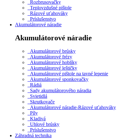
Rozbrusovačky
Teplovzdušné pištole
Rázové uťahováky
Príslušenstvo
Akumulátorové náradie
Akumulátorové náradie
Akumulátorové brúsky
Akumulátorové frézy
Akumulátorové hoblíky
Akumulátorové leštičky
Akumulátorové pištole na tavné lepenie
Akumulátorové sponkovačky
Rádiá
Sady akumulátorového náradia
Svietidlá
Skrutkovače
Akumulátorové náradie-Rázové uťahováky
Píly
Kladivá
Uhlové brúsky
Príslušenstvo
Záhradná technika