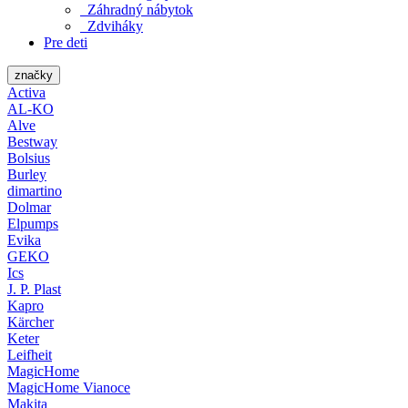
Záhradný nábytok
Zdviháky
Pre deti
značky
Activa
AL-KO
Alve
Bestway
Bolsius
Burley
dimartino
Dolmar
Elpumps
Evika
GEKO
Ics
J. P. Plast
Kapro
Kärcher
Keter
Leifheit
MagicHome
MagicHome Vianoce
Makita