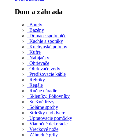
Dom a záhrada
Barely
Bazény
Domáce spotrebiče
Kachle a sporáky
Kuchynské potreby
Kufre
Nabíjačky
Ohrievače
Ohrievače vody
Predlžovacie káble
Rebríky
Regále
Ručné náradie
Skleníky, Fóliovníky
Snežné frézy
Solárne sprchy
Striešky nad dvere
Upratovacie pomôcky
Vianočné dekorácie
Vreckové nože
Záhradné grily