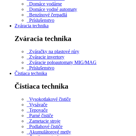
Domáce vodárne
Domáce vodné automaty
Benzínové čerpadlá
Príslušenstvo
Zváracia technika
Zváracia technika
Zváračky na plastové rúry
Zváracie invertory
Zváracie poloautomaty MIG/MAG
Príslušenstvo
Čistiaca technika
Čistiaca technika
Vysokotlakové čističe
Vysávače
Tepovače
Parné čističe
Zametacie stroje
Podlahové čističe
Akumulátorové metly