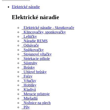
Elektrické náradie
Elektrické náradie
Elektrické náradie - Skrutkovače
Klincovačky, sponkovačky
Leštičky
Náradie REMS
Odsávače
Spájkovačky
Stojanové vŕtačky
Striekacie pištole
Sústruhy
Brúsky
Uhlové brúsky
Frézy
Vŕtačky
Hoblíky
Kladivá
Meracie prístroje
Miešadlá
Nožnice na plech
Píly