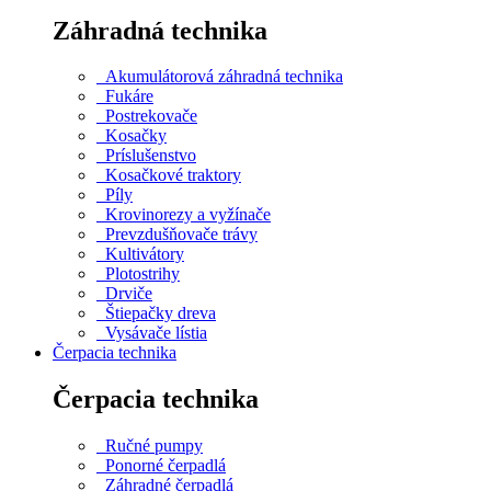
Záhradná technika
Akumulátorová záhradná technika
Fukáre
Postrekovače
Kosačky
Príslušenstvo
Kosačkové traktory
Píly
Krovinorezy a vyžínače
Prevzdušňovače trávy
Kultivátory
Plotostrihy
Drviče
Štiepačky dreva
Vysávače lístia
Čerpacia technika
Čerpacia technika
Ručné pumpy
Ponorné čerpadlá
Záhradné čerpadlá