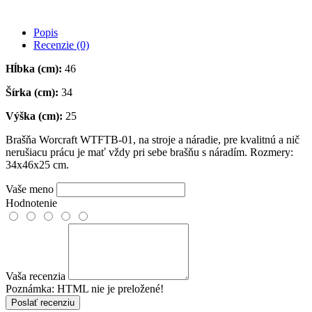
Popis
Recenzie (0)
Hĺbka (cm):
46
Šírka (cm):
34
Výška (cm):
25
Brašňa Worcraft WTFTB-01, na stroje a náradie, pre kvalitnú a nič
nerušiacu prácu je mať vždy pri sebe brašňu s náradím. Rozmery:
34x46x25 cm.
Vaše meno
Hodnotenie
Vaša recenzia
Poznámka:
HTML nie je preložené!
Poslať recenziu