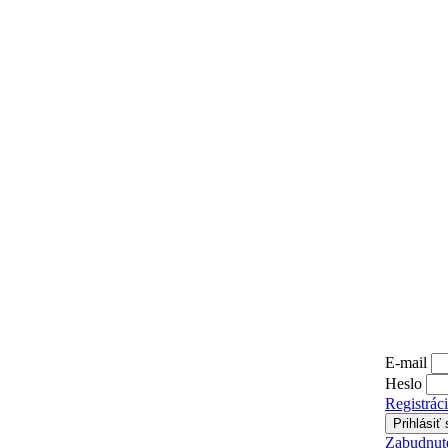
E-mail
Heslo
Registrác
Zabudnuté