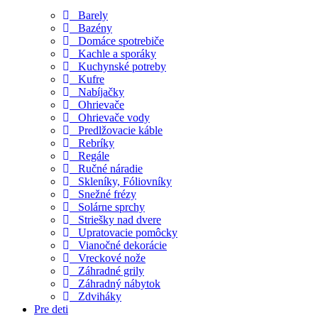
Barely
Bazény
Domáce spotrebiče
Kachle a sporáky
Kuchynské potreby
Kufre
Nabíjačky
Ohrievače
Ohrievače vody
Predlžovacie káble
Rebríky
Regále
Ručné náradie
Skleníky, Fóliovníky
Snežné frézy
Solárne sprchy
Striešky nad dvere
Upratovacie pomôcky
Vianočné dekorácie
Vreckové nože
Záhradné grily
Záhradný nábytok
Zdviháky
Pre deti