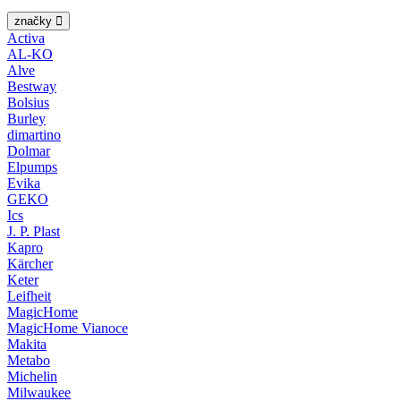
značky
Activa
AL-KO
Alve
Bestway
Bolsius
Burley
dimartino
Dolmar
Elpumps
Evika
GEKO
Ics
J. P. Plast
Kapro
Kärcher
Keter
Leifheit
MagicHome
MagicHome Vianoce
Makita
Metabo
Michelin
Milwaukee