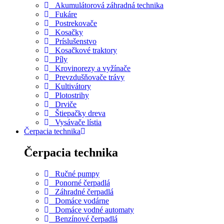
Akumulátorová záhradná technika
Fukáre
Postrekovače
Kosačky
Príslušenstvo
Kosačkové traktory
Píly
Krovinorezy a vyžínače
Prevzdušňovače trávy
Kultivátory
Plotostrihy
Drviče
Štiepačky dreva
Vysávače lístia
Čerpacia technika
Čerpacia technika
Ručné pumpy
Ponorné čerpadlá
Záhradné čerpadlá
Domáce vodárne
Domáce vodné automaty
Benzínové čerpadlá