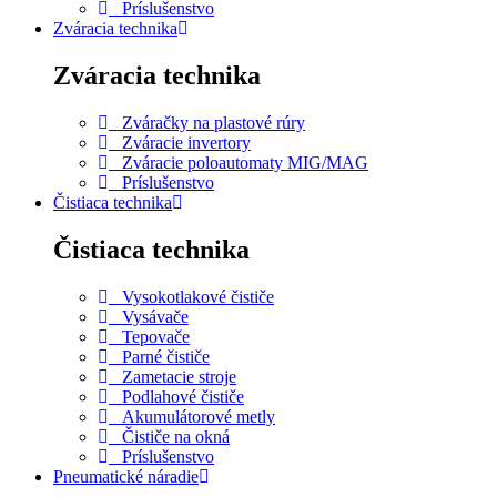
Príslušenstvo
Zváracia technika
Zváracia technika
Zváračky na plastové rúry
Zváracie invertory
Zváracie poloautomaty MIG/MAG
Príslušenstvo
Čistiaca technika
Čistiaca technika
Vysokotlakové čističe
Vysávače
Tepovače
Parné čističe
Zametacie stroje
Podlahové čističe
Akumulátorové metly
Čističe na okná
Príslušenstvo
Pneumatické náradie