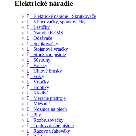
Elektrické náradie
Elektrické náradie - Skrutkovače
Klincovačky, sponkovačky
Leštičky
Náradie REMS
Odsávače
Spájkovačky
Stojanové vŕtačky
Striekacie pištole
Sústruhy
Brúsky
Uhlové brúsky
Frézy
Vŕtačky
Hoblíky
Kladivá
Meracie prístroje
Miešadlá
Nožnice na plech
Píly
Rozbrusovačky
Teplovzdušné pištole
Rázové uťahováky