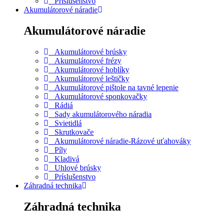
Príslušenstvo
Akumulátorové náradie
Akumulátorové náradie
Akumulátorové brúsky
Akumulátorové frézy
Akumulátorové hoblíky
Akumulátorové leštičky
Akumulátorové pištole na tavné lepenie
Akumulátorové sponkovačky
Rádiá
Sady akumulátorového náradia
Svietidlá
Skrutkovače
Akumulátorové náradie-Rázové uťahováky
Píly
Kladivá
Uhlové brúsky
Príslušenstvo
Záhradná technika
Záhradná technika