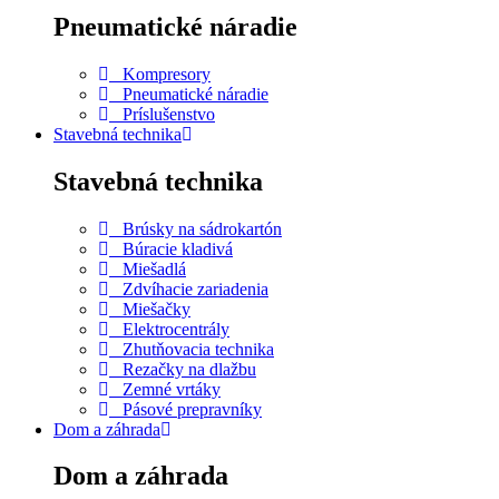
Pneumatické náradie
Kompresory
Pneumatické náradie
Príslušenstvo
Stavebná technika
Stavebná technika
Brúsky na sádrokartón
Búracie kladivá
Miešadlá
Zdvíhacie zariadenia
Miešačky
Elektrocentrály
Zhutňovacia technika
Rezačky na dlažbu
Zemné vrtáky
Pásové prepravníky
Dom a záhrada
Dom a záhrada