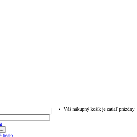
Váš nákupný košík je zatiaľ prázdny
ia
 heslo