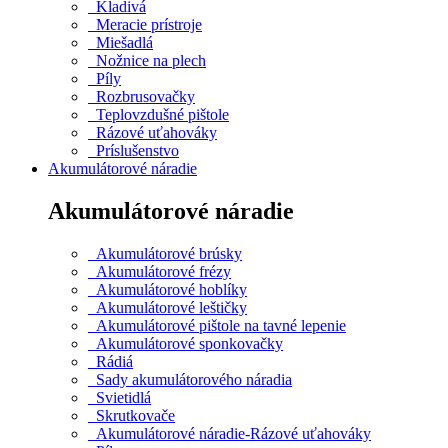
Kladivá
Meracie prístroje
Miešadlá
Nožnice na plech
Píly
Rozbrusovačky
Teplovzdušné pištole
Rázové uťahováky
Príslušenstvo
Akumulátorové náradie
Akumulátorové náradie
Akumulátorové brúsky
Akumulátorové frézy
Akumulátorové hoblíky
Akumulátorové leštičky
Akumulátorové pištole na tavné lepenie
Akumulátorové sponkovačky
Rádiá
Sady akumulátorového náradia
Svietidlá
Skrutkovače
Akumulátorové náradie-Rázové uťahováky