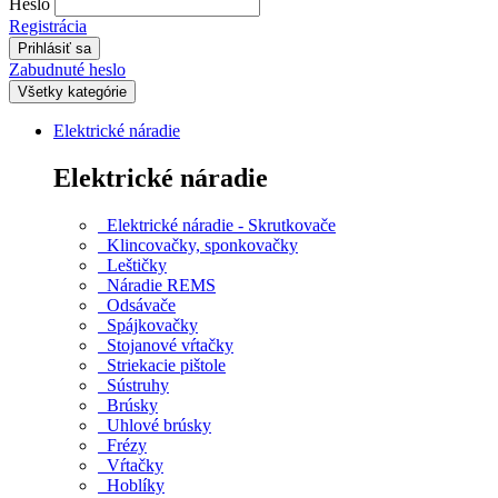
Heslo
Registrácia
Zabudnuté heslo
Všetky kategórie
Elektrické náradie
Elektrické náradie
Elektrické náradie - Skrutkovače
Klincovačky, sponkovačky
Leštičky
Náradie REMS
Odsávače
Spájkovačky
Stojanové vŕtačky
Striekacie pištole
Sústruhy
Brúsky
Uhlové brúsky
Frézy
Vŕtačky
Hoblíky