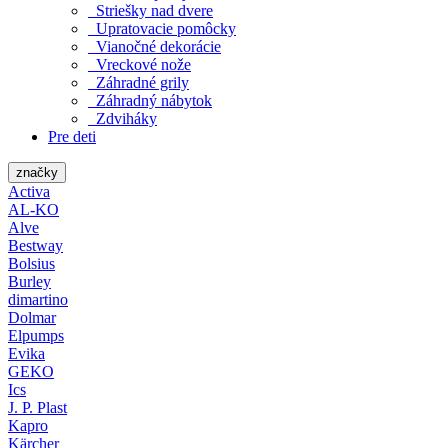
Striešky nad dvere
Upratovacie pomôcky
Vianočné dekorácie
Vreckové nože
Záhradné grily
Záhradný nábytok
Zdviháky
Pre deti
značky
Activa
AL-KO
Alve
Bestway
Bolsius
Burley
dimartino
Dolmar
Elpumps
Evika
GEKO
Ics
J. P. Plast
Kapro
Kärcher