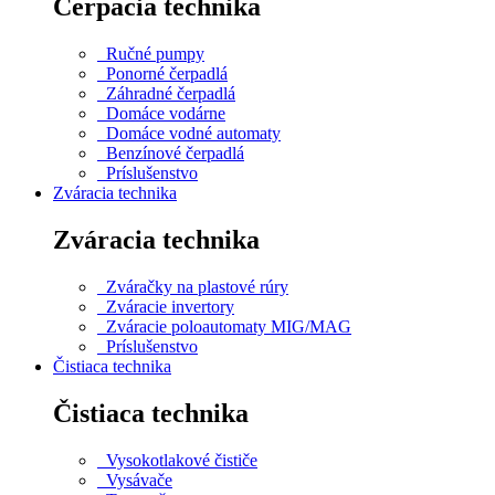
Čerpacia technika
Ručné pumpy
Ponorné čerpadlá
Záhradné čerpadlá
Domáce vodárne
Domáce vodné automaty
Benzínové čerpadlá
Príslušenstvo
Zváracia technika
Zváracia technika
Zváračky na plastové rúry
Zváracie invertory
Zváracie poloautomaty MIG/MAG
Príslušenstvo
Čistiaca technika
Čistiaca technika
Vysokotlakové čističe
Vysávače