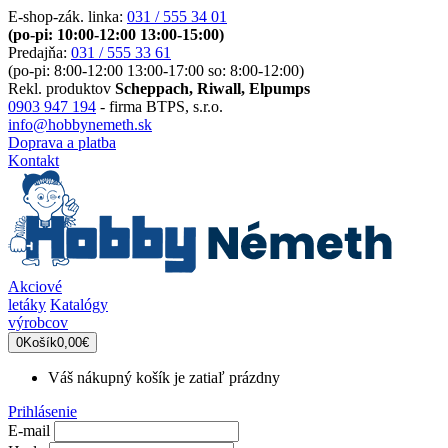
E-shop-zák. linka:
031 / 555 34 01
(po-pi: 10:00-12:00 13:00-15:00)
Predajňa:
031 / 555 33 61
(po-pi: 8:00-12:00 13:00-17:00 so: 8:00-12:00)
Rekl. produktov
Scheppach, Riwall, Elpumps
0903 947 194
- firma BTPS, s.r.o.
info@hobbynemeth.sk
Doprava a platba
Kontakt
Akciové
letáky
Katalógy
výrobcov
0
Košík
0,00€
Váš nákupný košík je zatiaľ prázdny
Prihlásenie
E-mail