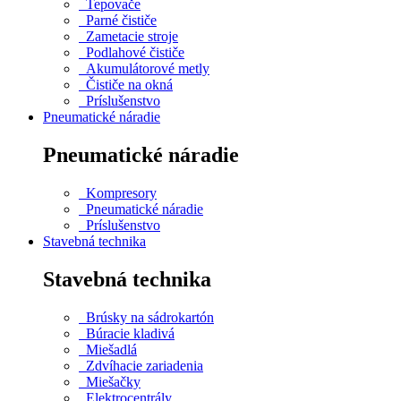
Tepovače
Parné čističe
Zametacie stroje
Podlahové čističe
Akumulátorové metly
Čističe na okná
Príslušenstvo
Pneumatické náradie
Pneumatické náradie
Kompresory
Pneumatické náradie
Príslušenstvo
Stavebná technika
Stavebná technika
Brúsky na sádrokartón
Búracie kladivá
Miešadlá
Zdvíhacie zariadenia
Miešačky
Elektrocentrály