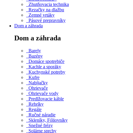
Zhutňovacia technika
Rezačky na dlažbu
Zemné vrtáky
Pásové prepravníky
Dom a záhrada
Dom a záhrada
Barely
Bazény
Domáce spotrebiče
Kachle a sporáky
Kuchynské potreby
Kufre
Nabíjačky
Ohrievače
Ohrievače vody
Predlžovacie káble
Rebríky
Regále
Ručné náradie
Skleníky, Fóliovníky
Snežné frézy
Solárne sprchy