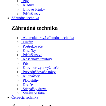
Píly
Kladivá
Uhlové brúsky
Príslušenstvo
Záhradná technika
Záhradná technika
Akumulátorová záhradná technika
Fukáre
Postrekovače
Kosačky
Príslušenstvo
Kosačkové traktory
Píly
Krovinorezy a vyžínače
Prevzdušňovače trávy
Kultivátory
Plotostrihy
Drviče
Štiepačky dreva
Vysávače lístia
Čerpacia technika