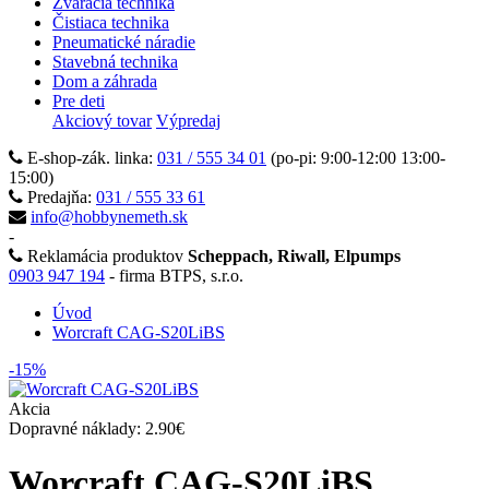
Zváracia technika
Čistiaca technika
Pneumatické náradie
Stavebná technika
Dom a záhrada
Pre deti
Akciový tovar
Výpredaj
E-shop-zák. linka:
031 / 555 34 01
(po-pi: 9:00-12:00 13:00-
15:00)
Predajňa:
031 / 555 33 61
info@hobbynemeth.sk
-
Reklamácia produktov
Scheppach, Riwall, Elpumps
0903 947 194
- firma BTPS, s.r.o.
Úvod
Worcraft CAG-S20LiBS
-15%
Akcia
Dopravné náklady: 2.90€
Worcraft CAG-S20LiBS