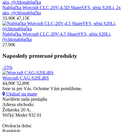
Nabíjačka Worcraft CLC-20V-4.5D ShareSYS, séria S20Li, 2x
aku, rýchlonabíjačka
33,90€
47,15€
Nabíjačka Worcraft CLC-20V-4.5 ShareSYS, séria S20Li,
rýchlonabíjačka
27,90€
Naposledy prezerané
produkty
-15%
Worcraft CAG-S20LiBS
44,90€
52,89€
Sme tu pre Vás.
Ochotne Vám pomôžeme.
Ukázať na mape
Navštívte našu predajňu
Adresa obchodu:
Želiarska 20 A,
Veľký Meder 932 01
Otváracia doba:
Pondelok: