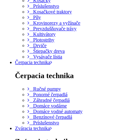
Kosačky
Príslušenstvo
Kosačkové traktory
Píly
Krovinorezy a vyžínače
Prevzdušňovače trávy
Kultivátory
Plotostrihy
Drviče
Štiepačky dreva
Vysávače lístia
Čerpacia technika
Čerpacia technika
Ručné pumpy
Ponorné čerpadlá
Záhradné čerpadlá
Domáce vodárne
Domáce vodné automaty
Benzínové čerpadlá
Príslušenstvo
Zváracia technika