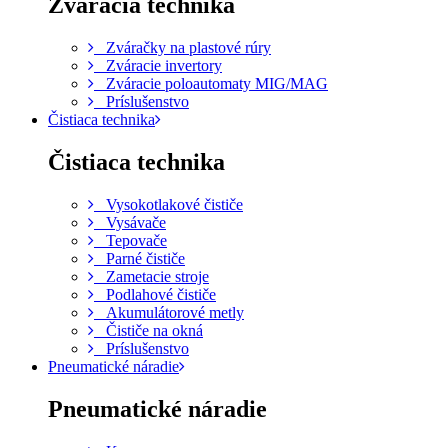
Zváracia technika
Zváračky na plastové rúry
Zváracie invertory
Zváracie poloautomaty MIG/MAG
Príslušenstvo
Čistiaca technika
Čistiaca technika
Vysokotlakové čističe
Vysávače
Tepovače
Parné čističe
Zametacie stroje
Podlahové čističe
Akumulátorové metly
Čističe na okná
Príslušenstvo
Pneumatické náradie
Pneumatické náradie