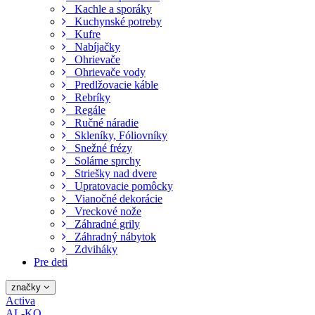
Kachle a sporáky
Kuchynské potreby
Kufre
Nabíjačky
Ohrievače
Ohrievače vody
Predlžovacie káble
Rebríky
Regále
Ručné náradie
Skleníky, Fóliovníky
Snežné frézy
Solárne sprchy
Striešky nad dvere
Upratovacie pomôcky
Vianočné dekorácie
Vreckové nože
Záhradné grily
Záhradný nábytok
Zdviháky
Pre deti
značky
Activa
AL-KO