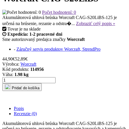
Počet hodnotení: 0
Akumulátorová uhlová brúska Worcraft CAG-S20LiBS-125 je
určená na brúsenie, rezanie a odstra�...
Zobraziť celý popis »
Tovar je
na sklade
Expedícia: 1-2 pracovné dni
Sme autorizovaný predajca značky
Worcraft
-
Záručný servis produktov Worcraft, StrendPro
44,90€
52,89€
Výrobca:
Worcraft
Kód produktu:
114956
Váha:
1.98 kg
Pridať do košíka
Popis
Recenzie (0)
Akumulátorová uhlová brúska Worcraft CAG-S20LiBS-125 je
určená na brúsenie, rezanie a odstraňovanie kovových a kamenných