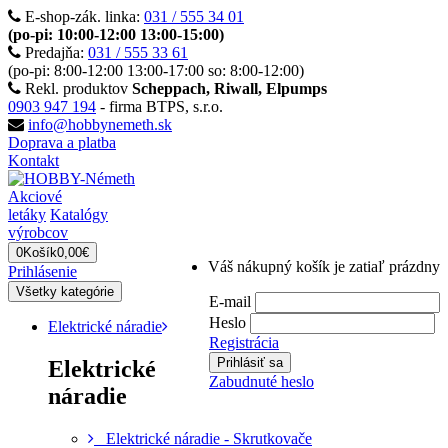
E-shop-zák. linka:
031 / 555 34 01
(po-pi: 10:00-12:00 13:00-15:00)
Predajňa:
031 / 555 33 61
(po-pi: 8:00-12:00 13:00-17:00 so: 8:00-12:00)
Rekl. produktov
Scheppach, Riwall, Elpumps
0903 947 194
- firma BTPS, s.r.o.
info@hobbynemeth.sk
Doprava a platba
Kontakt
Akciové
letáky
Katalógy
výrobcov
0
Košík
0,00€
Váš nákupný košík je zatiaľ prázdny
Prihlásenie
Všetky kategórie
E-mail
Heslo
Elektrické náradie
Registrácia
Elektrické
Zabudnuté heslo
náradie
Elektrické náradie - Skrutkovače