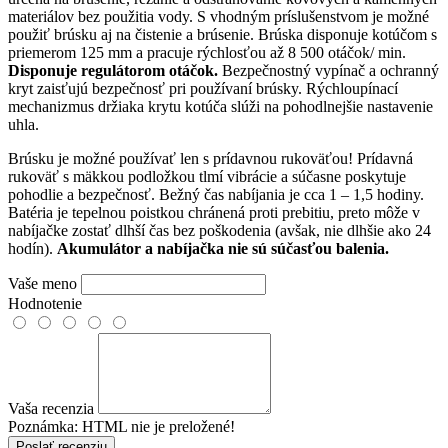
materiálov bez použitia vody. S vhodným príslušenstvom je možné
použiť brúsku aj na čistenie a brúsenie. Brúska disponuje kotúčom s
priemerom 125 mm a pracuje rýchlosťou až 8 500 otáčok/ min.
Disponuje regulátorom otáčok.
Bezpečnostný vypínač a ochranný
kryt zaisťujú bezpečnosť pri používaní brúsky. Rýchloupínací
mechanizmus držiaka krytu kotúča slúži na pohodlnejšie nastavenie
uhla.
Brúsku je možné používať len s prídavnou rukoväťou! Prídavná
rukoväť s mäkkou podložkou tlmí vibrácie a súčasne poskytuje
pohodlie a bezpečnosť. Bežný čas nabíjania je cca 1 – 1,5 hodiny.
Batéria je tepelnou poistkou chránená proti prebitiu, preto môže v
nabíjačke zostať dlhší čas bez poškodenia (avšak, nie dlhšie ako 24
hodín).
Akumulátor a nabíjačka nie sú súčasťou balenia.
Vaše meno
Hodnotenie
Vaša recenzia
Poznámka:
HTML nie je preložené!
Poslať recenziu