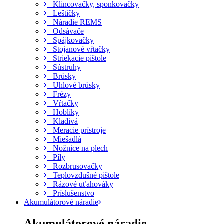
Klincovačky, sponkovačky
Leštičky
Náradie REMS
Odsávače
Spájkovačky
Stojanové vŕtačky
Striekacie pištole
Sústruhy
Brúsky
Uhlové brúsky
Frézy
Vŕtačky
Hoblíky
Kladivá
Meracie prístroje
Miešadlá
Nožnice na plech
Píly
Rozbrusovačky
Teplovzdušné pištole
Rázové uťahováky
Príslušenstvo
Akumulátorové náradie
Akumulátorové náradie