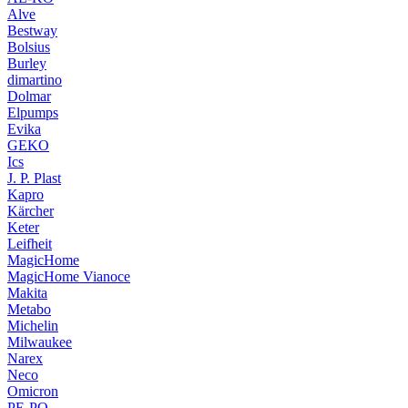
Alve
Bestway
Bolsius
Burley
dimartino
Dolmar
Elpumps
Evika
GEKO
Ics
J. P. Plast
Kapro
Kärcher
Keter
Leifheit
MagicHome
MagicHome Vianoce
Makita
Metabo
Michelin
Milwaukee
Narex
Neco
Omicron
PE-PO