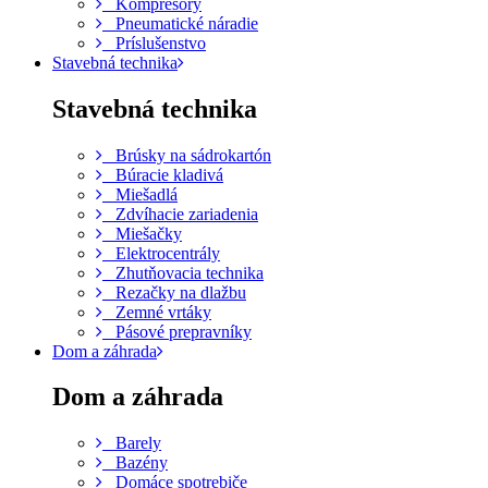
Kompresory
Pneumatické náradie
Príslušenstvo
Stavebná technika
Stavebná technika
Brúsky na sádrokartón
Búracie kladivá
Miešadlá
Zdvíhacie zariadenia
Miešačky
Elektrocentrály
Zhutňovacia technika
Rezačky na dlažbu
Zemné vrtáky
Pásové prepravníky
Dom a záhrada
Dom a záhrada
Barely
Bazény
Domáce spotrebiče