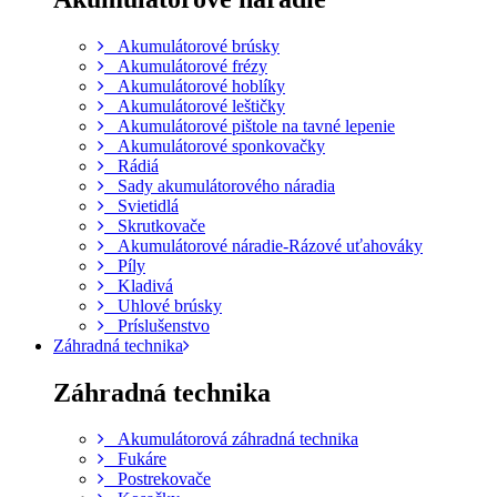
Akumulátorové brúsky
Akumulátorové frézy
Akumulátorové hoblíky
Akumulátorové leštičky
Akumulátorové pištole na tavné lepenie
Akumulátorové sponkovačky
Rádiá
Sady akumulátorového náradia
Svietidlá
Skrutkovače
Akumulátorové náradie-Rázové uťahováky
Píly
Kladivá
Uhlové brúsky
Príslušenstvo
Záhradná technika
Záhradná technika
Akumulátorová záhradná technika
Fukáre
Postrekovače