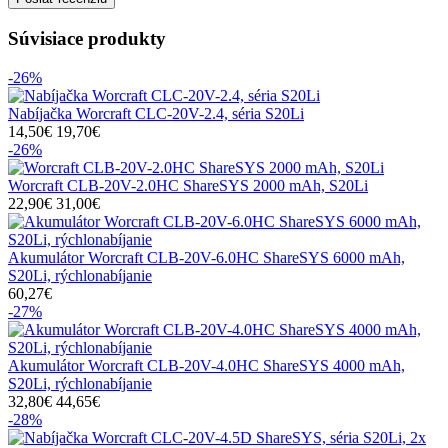
Súvisiace
produkty
-26%
Nabíjačka Worcraft CLC-20V-2.4, séria S20Li
14,50€
19,70€
-26%
Worcraft CLB-20V-2.0HC ShareSYS 2000 mAh, S20Li
22,90€
31,00€
Akumulátor Worcraft CLB-20V-6.0HC ShareSYS 6000 mAh,
S20Li, rýchlonabíjanie
60,27€
-27%
Akumulátor Worcraft CLB-20V-4.0HC ShareSYS 4000 mAh,
S20Li, rýchlonabíjanie
32,80€
44,65€
-28%