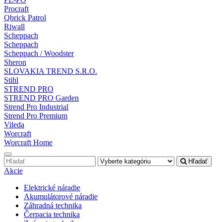
Procraft
Qbrick Patrol
Riwall
Scheppach
Scheppach
Scheppach / Woodster
Sheron
SLOVAKIA TREND S.R.O.
Stihl
STREND PRO
STREND PRO Garden
Strend Pro Industrial
Strend Pro Premium
Vileda
Worcraft
Worcraft Home
Hľadať
Akcie
Elektrické náradie
Akumulátorové náradie
Záhradná technika
Čerpacia technika