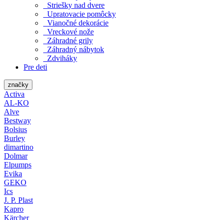
Striešky nad dvere
Upratovacie pomôcky
Vianočné dekorácie
Vreckové nože
Záhradné grily
Záhradný nábytok
Zdviháky
Pre deti
značky
Activa
AL-KO
Alve
Bestway
Bolsius
Burley
dimartino
Dolmar
Elpumps
Evika
GEKO
Ics
J. P. Plast
Kapro
Kärcher