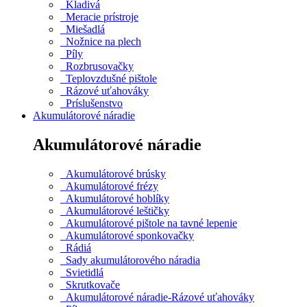
Kladivá
Meracie prístroje
Miešadlá
Nožnice na plech
Píly
Rozbrusovačky
Teplovzdušné pištole
Rázové uťahováky
Príslušenstvo
Akumulátorové náradie
Akumulátorové náradie
Akumulátorové brúsky
Akumulátorové frézy
Akumulátorové hoblíky
Akumulátorové leštičky
Akumulátorové pištole na tavné lepenie
Akumulátorové sponkovačky
Rádiá
Sady akumulátorového náradia
Svietidlá
Skrutkovače
Akumulátorové náradie-Rázové uťahováky