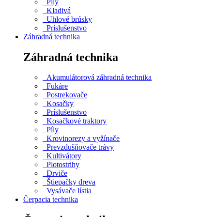
Píly
Kladivá
Uhlové brúsky
Príslušenstvo
Záhradná technika
Záhradná technika
Akumulátorová záhradná technika
Fukáre
Postrekovače
Kosačky
Príslušenstvo
Kosačkové traktory
Píly
Krovinorezy a vyžínače
Prevzdušňovače trávy
Kultivátory
Plotostrihy
Drviče
Štiepačky dreva
Vysávače lístia
Čerpacia technika