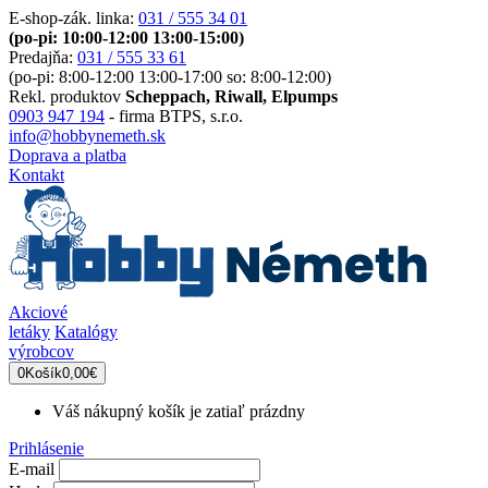
E-shop-zák. linka:
031 / 555 34 01
(po-pi: 10:00-12:00 13:00-15:00)
Predajňa:
031 / 555 33 61
(po-pi: 8:00-12:00 13:00-17:00 so: 8:00-12:00)
Rekl. produktov
Scheppach, Riwall, Elpumps
0903 947 194
- firma BTPS, s.r.o.
info@hobbynemeth.sk
Doprava a platba
Kontakt
Akciové
letáky
Katalógy
výrobcov
0
Košík
0,00€
Váš nákupný košík je zatiaľ prázdny
Prihlásenie
E-mail