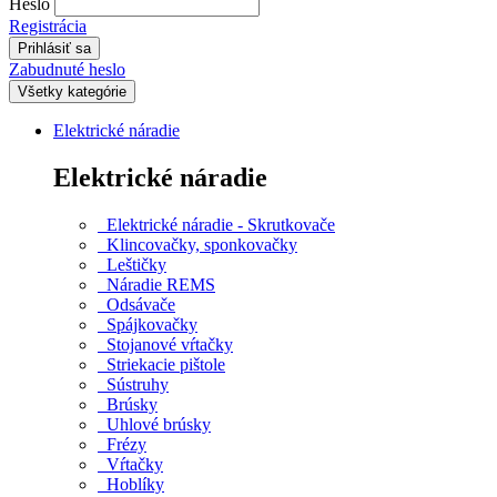
Heslo
Registrácia
Zabudnuté heslo
Všetky kategórie
Elektrické náradie
Elektrické náradie
Elektrické náradie - Skrutkovače
Klincovačky, sponkovačky
Leštičky
Náradie REMS
Odsávače
Spájkovačky
Stojanové vŕtačky
Striekacie pištole
Sústruhy
Brúsky
Uhlové brúsky
Frézy
Vŕtačky
Hoblíky