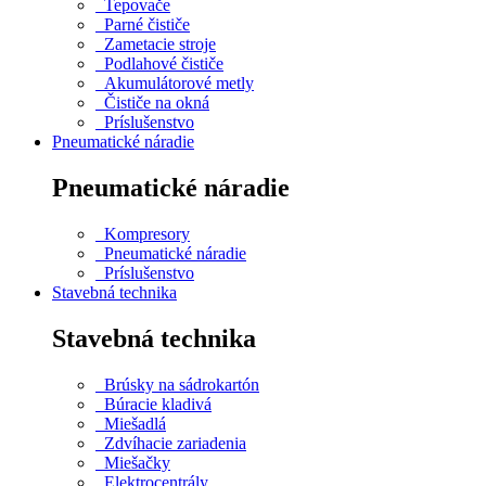
Tepovače
Parné čističe
Zametacie stroje
Podlahové čističe
Akumulátorové metly
Čističe na okná
Príslušenstvo
Pneumatické náradie
Pneumatické náradie
Kompresory
Pneumatické náradie
Príslušenstvo
Stavebná technika
Stavebná technika
Brúsky na sádrokartón
Búracie kladivá
Miešadlá
Zdvíhacie zariadenia
Miešačky
Elektrocentrály