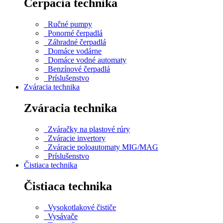
Čerpacia technika
Ručné pumpy
Ponorné čerpadlá
Záhradné čerpadlá
Domáce vodárne
Domáce vodné automaty
Benzínové čerpadlá
Príslušenstvo
Zváracia technika
Zváracia technika
Zváračky na plastové rúry
Zváracie invertory
Zváracie poloautomaty MIG/MAG
Príslušenstvo
Čistiaca technika
Čistiaca technika
Vysokotlakové čističe
Vysávače