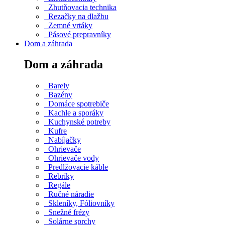
Zhutňovacia technika
Rezačky na dlažbu
Zemné vrtáky
Pásové prepravníky
Dom a záhrada
Dom a záhrada
Barely
Bazény
Domáce spotrebiče
Kachle a sporáky
Kuchynské potreby
Kufre
Nabíjačky
Ohrievače
Ohrievače vody
Predlžovacie káble
Rebríky
Regále
Ručné náradie
Skleníky, Fóliovníky
Snežné frézy
Solárne sprchy