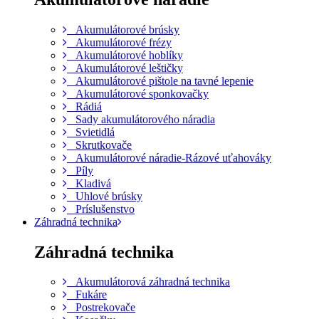
Akumulátorové brúsky
Akumulátorové frézy
Akumulátorové hoblíky
Akumulátorové leštičky
Akumulátorové pištole na tavné lepenie
Akumulátorové sponkovačky
Rádiá
Sady akumulátorového náradia
Svietidlá
Skrutkovače
Akumulátorové náradie-Rázové uťahováky
Píly
Kladivá
Uhlové brúsky
Príslušenstvo
Záhradná technika
Záhradná technika
Akumulátorová záhradná technika
Fukáre
Postrekovače