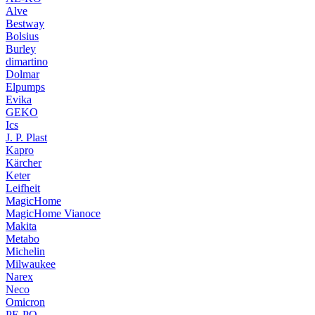
Alve
Bestway
Bolsius
Burley
dimartino
Dolmar
Elpumps
Evika
GEKO
Ics
J. P. Plast
Kapro
Kärcher
Keter
Leifheit
MagicHome
MagicHome Vianoce
Makita
Metabo
Michelin
Milwaukee
Narex
Neco
Omicron
PE-PO