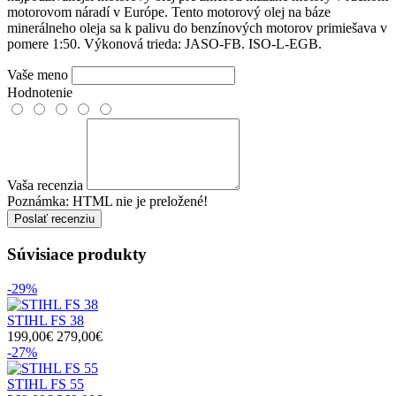
motorovom náradí v Európe. Tento motorový olej na báze
minerálneho oleja sa k palivu do benzínových motorov primiešava v
pomere 1:50. Výkonová trieda: JASO-FB. ISO-L-EGB.
Vaše meno
Hodnotenie
Vaša recenzia
Poznámka:
HTML nie je preložené!
Poslať recenziu
Súvisiace
produkty
-29%
STIHL FS 38
199,00€
279,00€
-27%
STIHL FS 55