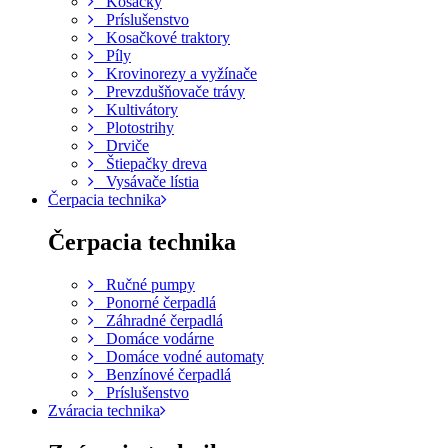
Kosačky
Príslušenstvo
Kosačkové traktory
Píly
Krovinorezy a vyžínače
Prevzdušňovače trávy
Kultivátory
Plotostrihy
Drviče
Štiepačky dreva
Vysávače lístia
Čerpacia technika
Čerpacia technika
Ručné pumpy
Ponorné čerpadlá
Záhradné čerpadlá
Domáce vodárne
Domáce vodné automaty
Benzínové čerpadlá
Príslušenstvo
Zváracia technika