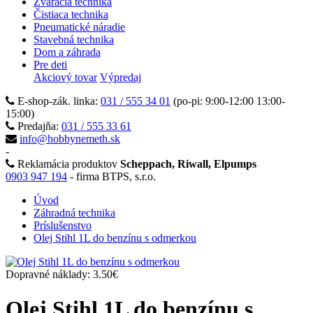
Zváracia technika
Čistiaca technika
Pneumatické náradie
Stavebná technika
Dom a záhrada
Pre deti
Akciový tovar
Výpredaj
E-shop-zák. linka:
031 / 555 34 01
(po-pi: 9:00-12:00 13:00-
15:00)
Predajňa:
031 / 555 33 61
info@hobbynemeth.sk
-
Reklamácia produktov
Scheppach, Riwall, Elpumps
0903 947 194
- firma BTPS, s.r.o.
Úvod
Záhradná technika
Príslušenstvo
Olej Stihl 1L do benzínu s odmerkou
Dopravné náklady: 3.50€
Olej Stihl 1L do benzínu s