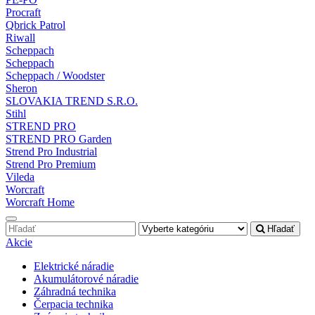
Procraft
Qbrick Patrol
Riwall
Scheppach
Scheppach
Scheppach / Woodster
Sheron
SLOVAKIA TREND S.R.O.
Stihl
STREND PRO
STREND PRO Garden
Strend Pro Industrial
Strend Pro Premium
Vileda
Worcraft
Worcraft Home
Hľadať
Akcie
Elektrické náradie
Akumulátorové náradie
Záhradná technika
Čerpacia technika