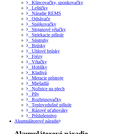
Klincovačky, sponkovačky
Leštičky
Náradie REMS
Odsávače
Spájkovačky
Stojanové vŕtačky
Striekacie pištole
Sústruhy
Brúsky
Uhlové brúsky
Frézy
Vŕtačky
Hoblíky
Kladivá
Meracie prístroje
Miešadlá
Nožnice na plech
Píly
Rozbrusovačky
Teplovzdušné pištole
Rázové uťahováky
Príslušenstvo
Akumulátorové náradie
Akumulátorové náradie