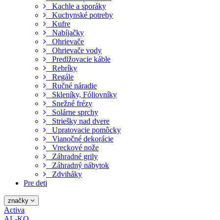
Kachle a sporáky
Kuchynské potreby
Kufre
Nabíjačky
Ohrievače
Ohrievače vody
Predlžovacie káble
Rebríky
Regále
Ručné náradie
Skleníky, Fóliovníky
Snežné frézy
Solárne sprchy
Striešky nad dvere
Upratovacie pomôcky
Vianočné dekorácie
Vreckové nože
Záhradné grily
Záhradný nábytok
Zdviháky
Pre deti
značky
Activa
AL-KO