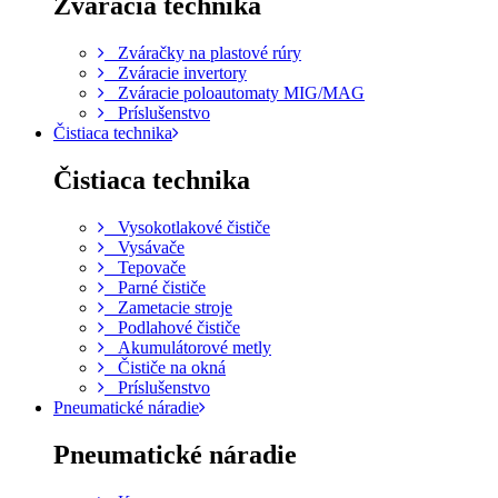
Zváracia technika
Zváračky na plastové rúry
Zváracie invertory
Zváracie poloautomaty MIG/MAG
Príslušenstvo
Čistiaca technika
Čistiaca technika
Vysokotlakové čističe
Vysávače
Tepovače
Parné čističe
Zametacie stroje
Podlahové čističe
Akumulátorové metly
Čističe na okná
Príslušenstvo
Pneumatické náradie
Pneumatické náradie