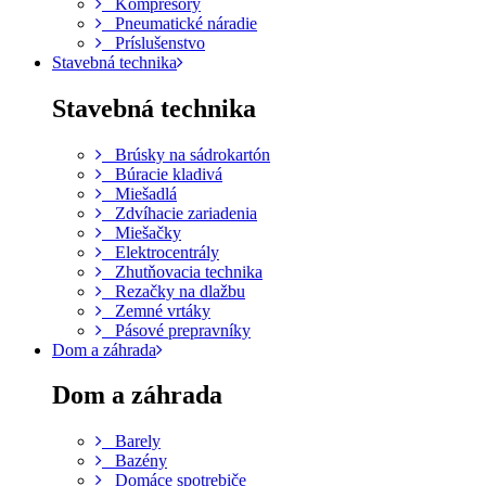
Kompresory
Pneumatické náradie
Príslušenstvo
Stavebná technika
Stavebná technika
Brúsky na sádrokartón
Búracie kladivá
Miešadlá
Zdvíhacie zariadenia
Miešačky
Elektrocentrály
Zhutňovacia technika
Rezačky na dlažbu
Zemné vrtáky
Pásové prepravníky
Dom a záhrada
Dom a záhrada
Barely
Bazény
Domáce spotrebiče