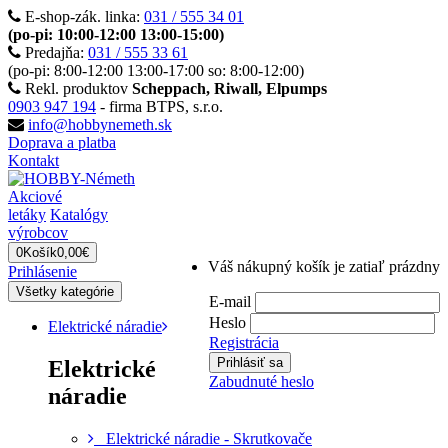
E-shop-zák. linka:
031 / 555 34 01
(po-pi: 10:00-12:00 13:00-15:00)
Predajňa:
031 / 555 33 61
(po-pi: 8:00-12:00 13:00-17:00 so: 8:00-12:00)
Rekl. produktov
Scheppach, Riwall, Elpumps
0903 947 194
- firma BTPS, s.r.o.
info@hobbynemeth.sk
Doprava a platba
Kontakt
Akciové
letáky
Katalógy
výrobcov
0
Košík
0,00€
Váš nákupný košík je zatiaľ prázdny
Prihlásenie
Všetky kategórie
E-mail
Heslo
Elektrické náradie
Registrácia
Elektrické
Zabudnuté heslo
náradie
Elektrické náradie - Skrutkovače